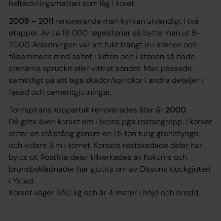
heltäckningsmattan som låg i koret.
2009 – 2011
renoverande man kyrkan utvändigt i två
etapper. Av ca 18 000 tegelstenar så bytte man ut 6-
7000. Anledningen var att fukt trängt in i stenen och
tillsammans med saltet i luften och i stenen så hade
stenarna spruckit eller vittrat sönder. Man passade
samtidigt på att laga skador/sprickor i andra detaljer i
fasad och cementgjutningar.
Tornspirans koppartak renoverades åter år
2000
.
Då göts även korset om i brons pga rostangrepp. I korset
sitter en stålstång genom en 1,5 ton tung granittyngd
och vidare 3 m i tornet. Korsets rostskadade delar har
bytts ut. Rostfria delar tillverkades av Kokums och
bronsbeklädnader har gjutits om av Olssons klockgjuteri
i Ystad.
Korset väger 650 kg och är 4 meter i höjd och bredd.