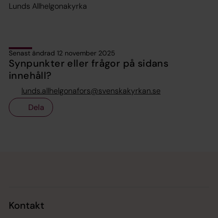
Lunds Allhelgonakyrka
Senast ändrad 12 november 2025
Synpunkter eller frågor på sidans
innehåll?
lunds.allhelgonafors@svenskakyrkan.se
Dela
Tillbaka till toppen
Tillbaka till innehållet
Kontakt