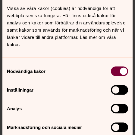
kyrka.
Vissa av våra kakor (cookies) är nödvändiga för att
Här får vi följa livets gång genom dop, vigsel och
webbplatsen ska fungera. Här finns också kakor för
begravning.
analys och kakor som förbättrar din användarupplevelse,
samt kakor som används för marknadsföring och när vi
länkar vidare till andra plattformar. Läs mer om våra
Det var slutet på vår visning och vi hoppas att du lärt dig
kakor.
något nytt. Känn dig fri att gå runt i kyrkan och titta,
tänd ett ljus i våra ljusbärare eller sitt en stund i stillhet,
tanke och bön.
Samtyckesval
Nödvändiga kakor
<Nästa: Fördjupning>
Inställningar
Analys
Marknadsföring och sociala medier