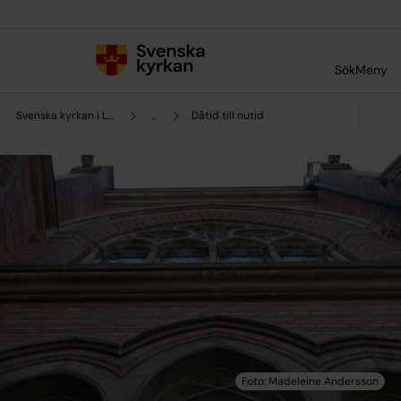
Till innehållet
Till undermeny
Sök
Meny
Svenska kyrkan i Lund
...
Dåtid till nutid