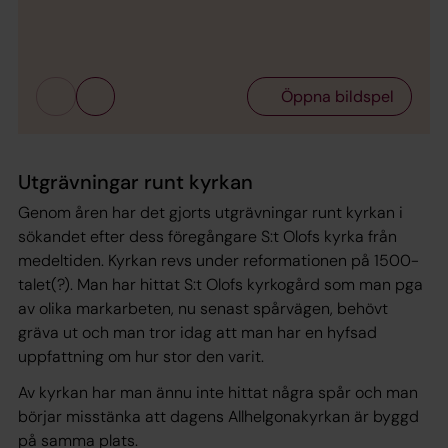
Bild 
Öppna bildspel
Utgrävningar runt kyrkan
Genom åren har det gjorts utgrävningar runt kyrkan i
sökandet efter dess föregångare S:t Olofs kyrka från
medeltiden. Kyrkan revs under reformationen på 1500-
talet(?). Man har hittat S:t Olofs kyrkogård som man pga
av olika markarbeten, nu senast spårvägen, behövt
gräva ut och man tror idag att man har en hyfsad
uppfattning om hur stor den varit.
Av kyrkan har man ännu inte hittat några spår och man
börjar misstänka att dagens Allhelgonakyrkan är byggd
på samma plats.