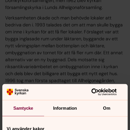
Domkyrkoförsamlingen, men 1962 blev kyrkan
församlingskyrka i Lunds Allhelgonaförsamling.
Verksamheten ökade och man behövde lokaler att
bedriva den i. 1993 talades det om att man skulle bygga
om inne i kyrkan för att få fler lokaler. Förslaget var att
bygga inglasade rum under läktaren, byggande av ett
nytt våningsplan mellan bottenplan och läktare,
ombyggnation av tornet för att få fler rum där. Ett annat
alternativ var en ny byggnad. Dels motsatte sig
riksantikvarieämbetet en ombyggnation inne i kyrkan
och dels blev det billigare att bygga ett nytt eget hus.
1996 tog man första spadtaget till Allhelgonagården,
som invigdes 1997.
Idag är det en aktiv kyrka där det firas
mässa/gudstjänst ett par gånger i veckan och det
Samtycke
Information
Om
arrangeras runt 130 konserter varje år av olika storlek.
Allt från den lilla Lunchmusiken varje onsdag till stora
körkonserter med ett par hundra deltagare och fullsatt
Vi använder kakor