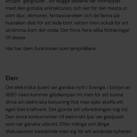
strupe ”gargouille”. Att bygga sådana var förknippat
med den gotiska arkitekturen, och ser för det mesta ut
som djur, demoner, fantasivarelser och de fanns på
hustaken dels för att leda bort vatten men också för att
skrämma bort det onda. Det finns flera olika förklaringar
till dessa.
Här har dem funktionen som lamphållare
Elen
Det elektriska ljuset var ganska nytt i Sverige. I början av
1880-talet kommer glödlampan hit men för att kunna
driva sin elektriska belysning fick man själv skaffa ett
eget litet kraftverk. Det gjorde att utbredningen tog tid.
Den stora konkurrenten till elektriskt ljus var gasljuset
som var ganska utbrett. Efter många och långa
diskussioner bestämde man sig för att använda nyheten