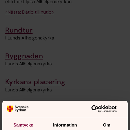
elektriskt ljus i Allhelgonakyrkan.
<Nästa: Dåtid till nutid>
Rundtur
i Lunds Allhelgonakyrka
Byggnaden
Lunds Allhelgonakyrka
Kyrkans placering
Lunds Allhelgonakyrka
Tornet
Lunds Allhelgonakyrka
Samtycke
Information
Om