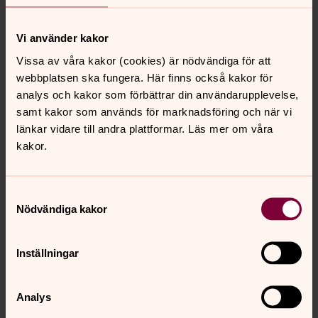
Klockor och klockspel
Lunds Allhelgonakyrka
Vi använder kakor
Vissa av våra kakor (cookies) är nödvändiga för att
Förhallen och kyrkorummet
webbplatsen ska fungera. Här finns också kakor för
Lunds Allhelgonakyrka
analys och kakor som förbättrar din användarupplevelse,
samt kakor som används för marknadsföring och när vi
länkar vidare till andra plattformar. Läs mer om våra
Koret
kakor.
Lunds Allhelgonakyrka
Samtyckesval
Glasfönster
Nödvändiga kakor
Lunds Allhelgonakyrka
Inställningar
Orglar
Lunds Allhelgonakyrka
Analys