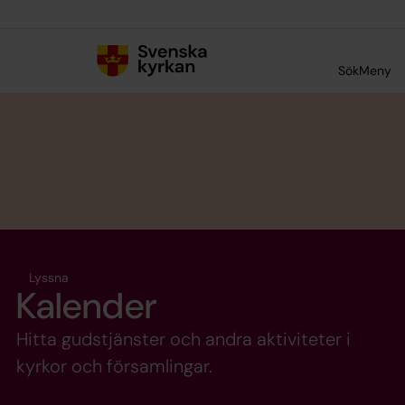
Till innehållet
Till undermeny
Sök
Meny
Lyssna
Kalender
Hitta gudstjänster och andra aktiviteter i
kyrkor och församlingar.