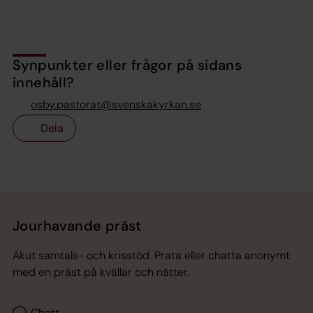
Synpunkter eller frågor på sidans
innehåll?
osby.pastorat@svenskakyrkan.se
Dela
Tillbaka till toppen
Tillbaka till innehållet
Jourhavande präst
Akut samtals- och krisstöd. Prata eller chatta anonymt
med en präst på kvällar och nätter.
Chatt