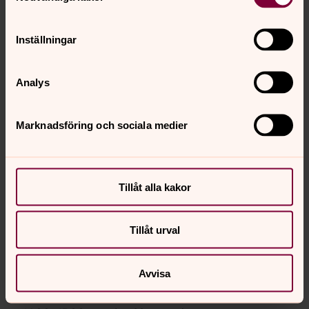
Osby pastorat
Inställningar
Präst: Peter Buch
Analys
fredag 20 november 2026
Marknadsföring och sociala medier
En stund för själen
19.00
–
20.00
· fredag 20 november
Osby pastorat
Tillåt alla kakor
Tillåt urval
söndag 22 november 2026
Avvisa
Gudstjänst i Kräbbleboda