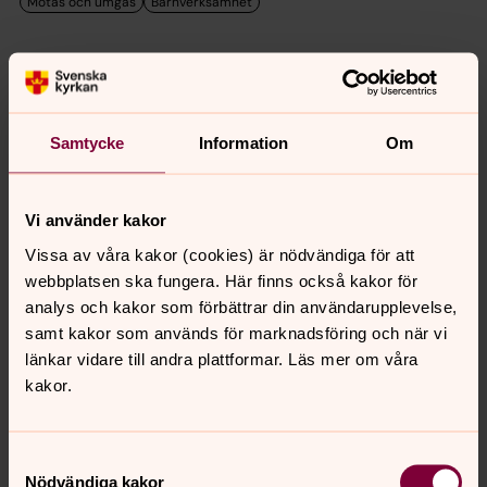
söndag 27 september 2026
Gudstjänst Kräbbleboda
Samtycke
Information
Om
14.00 00.00 söndag 27 september
Osby pastorat
Vi använder kakor
Vissa av våra kakor (cookies) är nödvändiga för att
webbplatsen ska fungera. Här finns också kakor för
Kyrkkaffe
analys och kakor som förbättrar din användarupplevelse,
samt kakor som används för marknadsföring och när vi
söndag 25 oktober 2026
länkar vidare till andra plattformar. Läs mer om våra
kakor.
Gudstjänst i Kräbbleboda
14.00
–
15.00
· söndag 25 oktober
Samtyckesval
Nödvändiga kakor