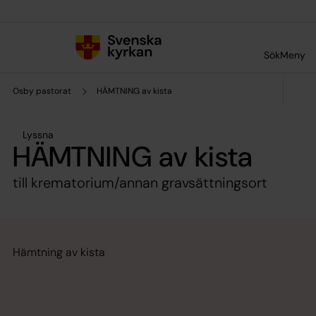
Till innehållet
Till undermeny
Sök
Meny
Osby pastorat
HÄMTNING av kista
Lyssna
HÄMTNING av kista
till krematorium/annan gravsättningsort
Hämtning av kista