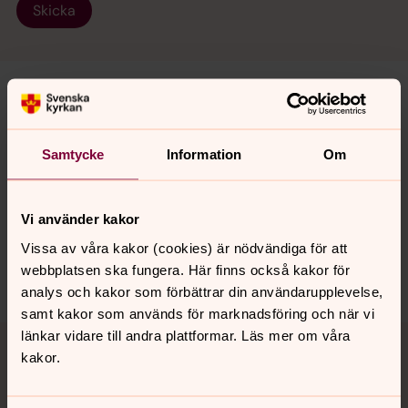
Skicka
Senast ändrad 8 mars 2021
Synpunkter eller frågor på sidans
Samtycke
Information
Om
innehåll?
osby.pastorat@svenskakyrkan.se
Vi använder kakor
Dela
Vissa av våra kakor (cookies) är nödvändiga för att
webbplatsen ska fungera. Här finns också kakor för
analys och kakor som förbättrar din användarupplevelse,
samt kakor som används för marknadsföring och när vi
Tillbaka till toppen
Tillbaka till innehållet
länkar vidare till andra plattformar. Läs mer om våra
kakor.