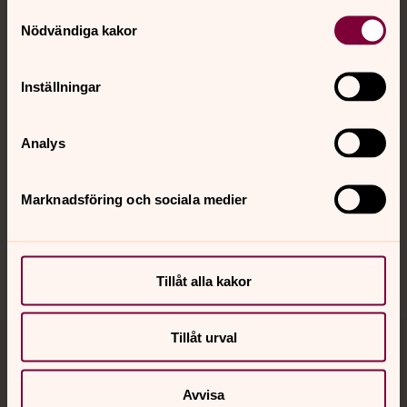
Kontakt
Samtyckesval
Nödvändiga kakor
Kalender
Inställningar
Analys
Hitta snabbt
Marknadsföring och sociala medier
Sociala kanaler
Tillåt alla kakor
Tillåt urval
Jourhavande präst
Avvisa
Akut samtals- och krisstöd. Prata eller chatta anonymt