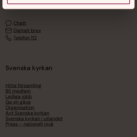
med en präst på kvällar och nätter.
Chatt
Digitalt brev
Telefon 112
Svenska kyrkan
Hitta församling
Bli medlem
Lediga jobb
Ge en gåva
Organisation
Act Svenska kyrkan
Svenska kyrkan i utlandet
Press – nationell nivå