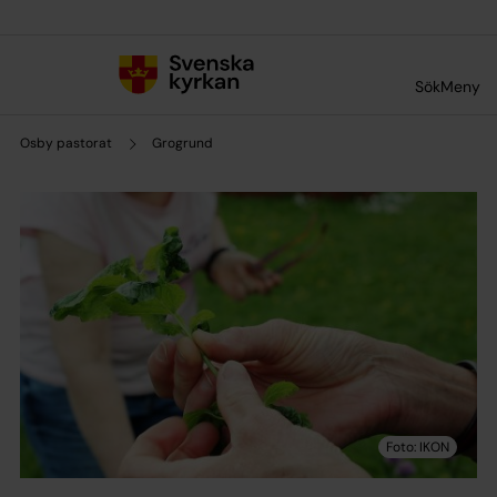
Till innehållet
Till undermeny
Sök
Meny
Osby pastorat
Grogrund