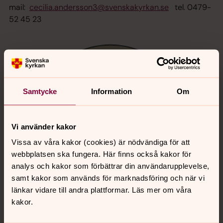
mail:
cecilia.andersson3@svenskakyrkan.se
tel. 0479-
52 45 23
Samtycke
Information
Om
Vi använder kakor
Vissa av våra kakor (cookies) är nödvändiga för att
webbplatsen ska fungera. Här finns också kakor för
För att se innehållet behöver du acceptera kakor
analys och kakor som förbättrar din användarupplevelse,
för inställningar.
samt kakor som används för marknadsföring och när vi
länkar vidare till andra plattformar. Läs mer om våra
Se videon på Streamio i stället.
kakor.