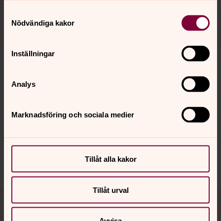
Ändra inställningar
Samtyckesval
Nödvändiga kakor
Inställningar
Analys
Senast ändrad 16 oktober 2024
Synpunkter eller frågor på sidans
innehåll?
Marknadsföring och sociala medier
osby.pastorat@svenskakyrkan.se
Dela
Tillåt alla kakor
Tillåt urval
Tillbaka till toppen
Tillbaka till innehållet
Avvisa