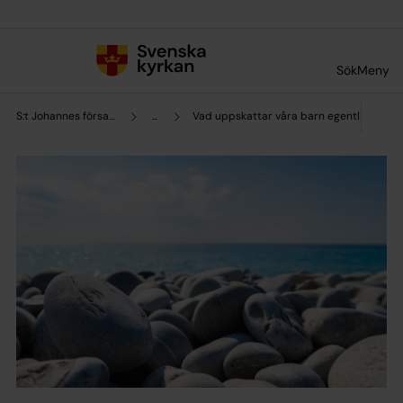
Till innehållet
Till undermeny
Sök
Meny
S:t Johannes församling
...
Vad uppskattar våra barn egentligen?