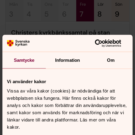
mån
tis
ons
tor
fre
lör
sön
3
4
5
6
7
8
9
Christers kyrkbänkssamtal på stan
fredag 7 augusti 2026
·
10.00
–
12.00
S:t Johannes församling
Samtycke
Information
Om
Diakon Christer bjuder på samtal ute på stan. Slå
dig ner på kyrkbänken för ett kort samtal om det
som är aktuellt för dig. Vi ses på Döbelnsgatan 95.
Vi använder kakor
Vissa av våra kakor (cookies) är nödvändiga för att
webbplatsen ska fungera. Här finns också kakor för
Stefanskyrkan öppen för allmänheten
analys och kakor som förbättrar din användarupplevelse,
fredag 7 augusti 2026
·
11.00
–
16.00
samt kakor som används för marknadsföring och när vi
Stefanskyrkan
länkar vidare till andra plattformar. Läs mer om våra
kakor.
Du är varmt välkommen in för att kanske tända ett