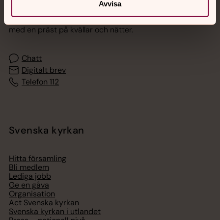
Avvisa
Akut samtals- och krisstöd. Prata eller chatta anonymt
med en präst på kvällar och nätter.
Chatt
Digitalt brev
Telefon 112
Svenska kyrkan
Hitta församling
Bli medlem
Lediga jobb
Ge en gåva
Organisation
Act Svenska kyrkan
Svenska kyrkan i utlandet