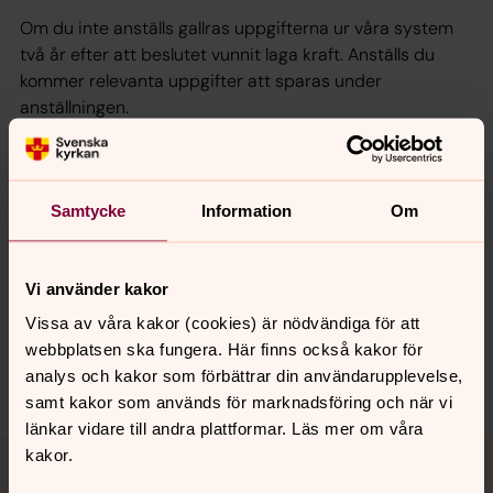
Om du inte anställs gallras uppgifterna ur våra system
två år efter att beslutet vunnit laga kraft. Anställs du
kommer relevanta uppgifter att sparas under
anställningen.
Samtycke
Information
Om
Senast ändrad 21 maj 2018
Synpunkter eller frågor på sidans
innehåll?
Vi använder kakor
johannes.forsamling.sthlm@svenskakyrkan.se
Vissa av våra kakor (cookies) är nödvändiga för att
Dela
webbplatsen ska fungera. Här finns också kakor för
analys och kakor som förbättrar din användarupplevelse,
samt kakor som används för marknadsföring och när vi
länkar vidare till andra plattformar. Läs mer om våra
Tillbaka till toppen
Tillbaka till innehållet
kakor.