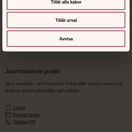
Hitta snabbt
Tillåt alla kakor
Tillåt urval
Sociala kanaler
Avvisa
Jourhavande präst
Akut samtals- och krisstöd. Prata eller chatta anonymt
med en präst på kvällar och nätter.
Chatt
Digitalt brev
Telefon 112