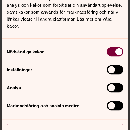
Synpunkter eller frågor på sidans
analys och kakor som förbättrar din användarupplevelse,
innehåll?
samt kakor som används för marknadsföring och när vi
länkar vidare till andra plattformar. Läs mer om våra
huskvarna.pastorat@svenskakyrkan.se
kakor.
Dela
Samtyckesval
Nödvändiga kakor
Tillbaka till toppen
Tillbaka till innehållet
Inställningar
Kontakt
Analys
Marknadsföring och sociala medier
Kalender