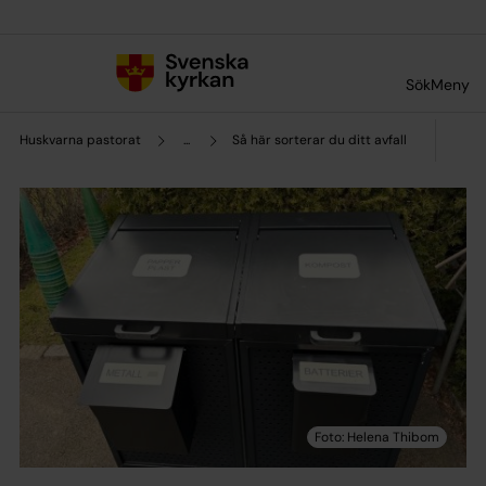
Till innehållet
Till undermeny
Sök
Meny
Huskvarna pastorat
...
Så här sorterar du ditt avfall