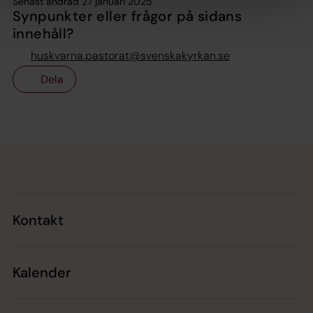
Senast ändrad 27 januari 2025
Synpunkter eller frågor på sidans
innehåll?
huskvarna.pastorat@svenskakyrkan.se
Dela
Tillbaka till toppen
Tillbaka till innehållet
Kontakt
Kalender