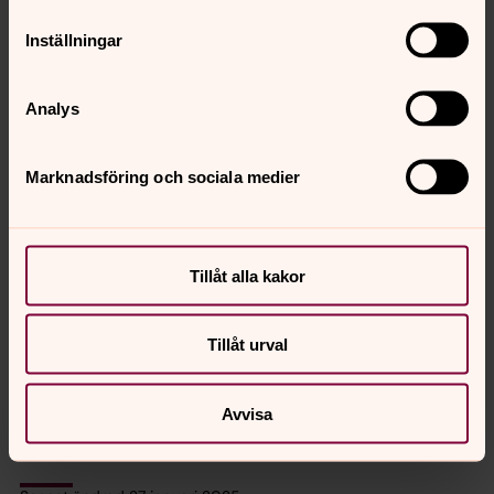
Inställningar
Analys
Marknadsföring och sociala medier
Helena Thibom
Kyrkogårdsarbetare, Miljösamordnare, Huskvarna
Tillåt alla kakor
pastorat
Direkt:
036-30 43 62
Tillåt urval
helena.thibom@svenskakyrkan.se
E-post:
Avvisa