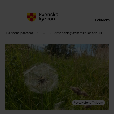
Till innehållet
Till undermeny
Sök
Meny
Huskvarna pastorat
...
Användning av kemikalier och klimatsm