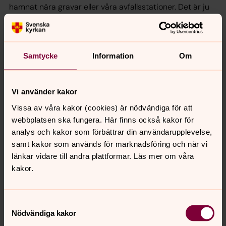
hamnat nära gravar eller våra avfallsstationer. Det är ju
inte så trevligt att besöka en grav och ha ett getingbo i
närheten. Där behöver säkerhet och omsorg om alla som
vistas på våra kyrkogårdar komma först.
Samtycke
Information
Om
Avfall tas om hand
Det är även viktigt att ta hand om de rester som
Vi använder kakor
uppstår på ett så bra sätt som möjligt. Många kemikalier
Vissa av våra kakor (cookies) är nödvändiga för att
är farligt avfall och ska tas om hand av professionella
webbplatsen ska fungera. Här finns också kakor för
aktörer.
analys och kakor som förbättrar din användarupplevelse,
samt kakor som används för marknadsföring och när vi
länkar vidare till andra plattformar. Läs mer om våra
kakor.
Samtyckesval
Nödvändiga kakor