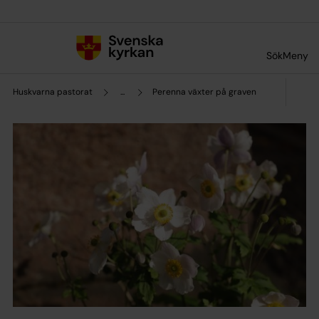
Till innehållet
Till undermeny
Sök
Meny
Huskvarna pastorat
...
Perenna växter på graven