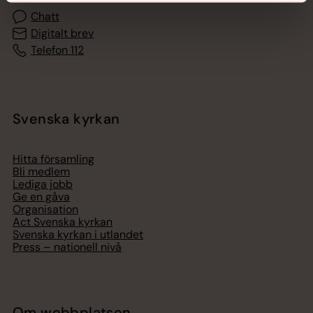
Chatt
Digitalt brev
Telefon 112
Svenska kyrkan
Hitta församling
Bli medlem
Lediga jobb
Ge en gåva
Organisation
Act Svenska kyrkan
Svenska kyrkan i utlandet
Press – nationell nivå
Om webbplatsen