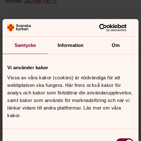
skötsel.
Läs mer här >>
Senast ändrad 24 januari 2025
Synpunkter eller frågor på sidans
innehåll?
Samtycke
Information
Om
huskvarna.pastorat@svenskakyrkan.se
Dela
Vi använder kakor
Vissa av våra kakor (cookies) är nödvändiga för att
webbplatsen ska fungera. Här finns också kakor för
analys och kakor som förbättrar din användarupplevelse,
Tillbaka till toppen
Tillbaka till innehållet
samt kakor som används för marknadsföring och när vi
länkar vidare till andra plattformar. Läs mer om våra
kakor.
Kontakt
Samtyckesval