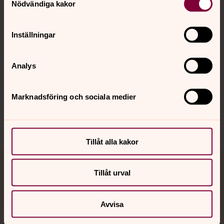
Nödvändiga kakor
Kalender
Inställningar
Hitta snabbt
Analys
Sociala kanaler
Marknadsföring och sociala medier
Tillåt alla kakor
Jourhavande präst
Tillåt urval
Akut samtals- och krisstöd. Prata eller chatta anonymt
Avvisa
med en präst på kvällar och nätter.