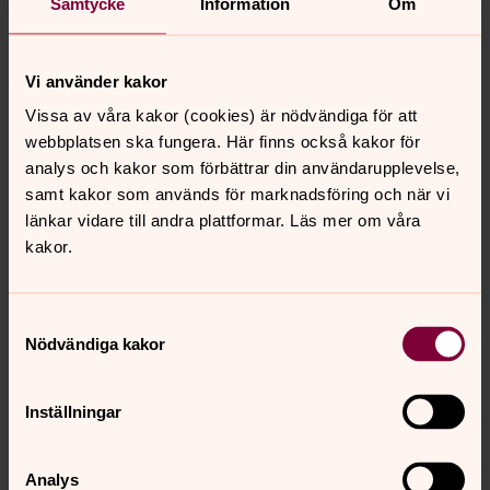
Samtycke
Information
Om
Ideell medarbetare
Ideella krafter är viktiga för Svenska kyrkans olika
Vi använder kakor
verksamheter. Här har vi samlat några förslag på
Vissa av våra kakor (cookies) är nödvändiga för att
områden där du kan göra en insats. Kanske har du ett
webbplatsen ska fungera. Här finns också kakor för
eget förslag på något du skulle vilja göra? Vi behöver
analys och kakor som förbättrar din användarupplevelse,
Dig!
samt kakor som används för marknadsföring och när vi
länkar vidare till andra plattformar. Läs mer om våra
kakor.
Senast ändrad 12 juni 2026
Synpunkter eller frågor på sidans
Samtyckesval
innehåll?
Nödvändiga kakor
huskvarna.pastorat@svenskakyrkan.se
Dela
Inställningar
Analys