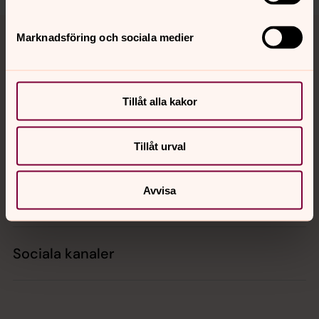
Tillbaka till toppen
Tillbaka till innehållet
Marknadsföring och sociala medier
Kontakt
Tillåt alla kakor
Kalender
Tillåt urval
Avvisa
Hitta snabbt
Sociala kanaler