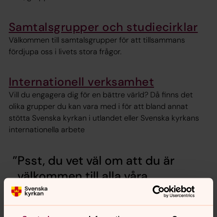
Samtalsgrupper och studiecirklar
Välkommen till samtalsgrupper för att tillsammans
fördjupa oss i livets stora frågor.
Internationell verksamhet
Vill du engagera dig för en bättre värld? Då finns det
olika grupper du kan vara med i för att bland annat
stötta Svenska kyrkan i utlandet eller Svenska kyrkans
internationella arbete
Psst, du vet väl om att du är
välkommen till alla våra
verksamheter oavsett var i
pastoratet du bor?