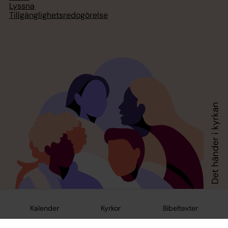
Lyssna
Tillgänglighetsredogörelse
Kalender
Kyrkor
Bibeltexter