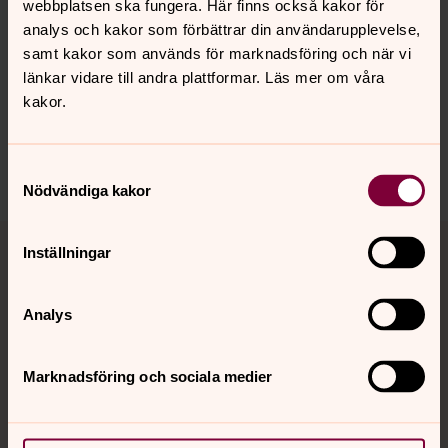
webbplatsen ska fungera. Här finns också kakor för
Senast ändrad 3 juli 2026
analys och kakor som förbättrar din användarupplevelse,
Synpunkter eller frågor på sidans
samt kakor som används för marknadsföring och när vi
innehåll?
länkar vidare till andra plattformar. Läs mer om våra
huskvarna.pastorat@svenskakyrkan.se
kakor.
Dela
Samtyckesval
Nödvändiga kakor
Tillbaka till toppen
Tillbaka till innehållet
Inställningar
Analys
Kontakt
Marknadsföring och sociala medier
Kalender