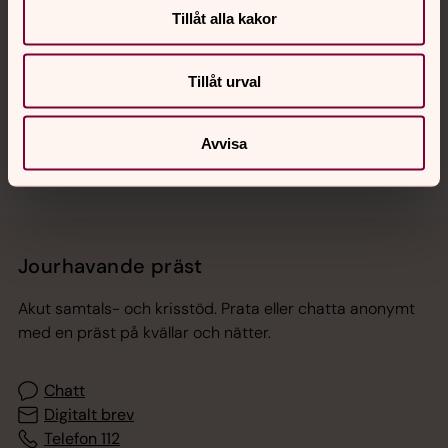
Tillåt alla kakor
Hitta snabbt
Tillåt urval
Sociala kanaler
Avvisa
Jourhavande präst
Akut samtals- och krisstöd. Prata eller chatta anonymt
med en präst på kvällar och nätter.
Chatt
Digitalt brev
Telefon 112