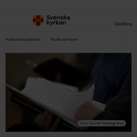
Till innehållet
Till undermeny
Sök
Meny
Huskvarna pastorat
Musik och körer