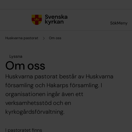
Till innehållet
Till undermeny
Sök
Meny
Huskvarna pastorat
Om oss
Lyssna
Om oss
Huskvarna pastorat består av Huskvarna
församling och Hakarps församling. I
organisationen ingår även ett
verksamhetsstöd och en
kyrkogårdsförvaltning.
I pastoratet finns