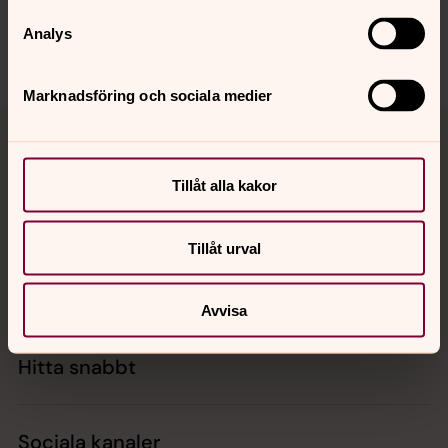
Dela
Analys
Marknadsföring och sociala medier
Tillbaka till toppen
Tillbaka till innehållet
Tillåt alla kakor
Kontakt
Tillåt urval
Kalender
Avvisa
Hitta snabbt
Sociala kanaler