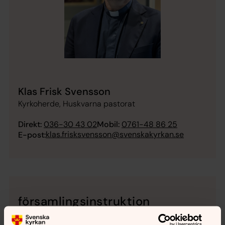
Klas Frisk Svensson
Kyrkoherde, Huskvarna pastorat
Direkt:
036-30 43 02
Mobil:
0761-48 86 25
klas.frisksvensson@svenskakyrkan.se
E-post:
församlingsinstruktion
Här kan du läsa Huskvarna