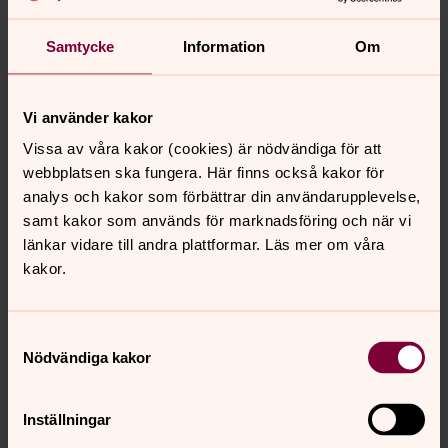
pastorats församlingsinstruktion >
Samtycke
Information
Om
Så styrs Svenska kyrkan Huskvarna
Vi använder kakor
pastorat
Vissa av våra kakor (cookies) är nödvändiga för att
Svenska kyrkan är en demokratisk organisation som
webbplatsen ska fungera. Här finns också kakor för
styrs av folkvalda kyrkopolitiker tillsammans med
analys och kakor som förbättrar din användarupplevelse,
biskopar, präster och diakoner. Här kan du läsa om de
samt kakor som används för marknadsföring och när vi
olika förtroendemannaorganen i Huskvarna pastorat
länkar vidare till andra plattformar. Läs mer om våra
samt om hur verksamheten leds.
kakor.
Samtyckesval
Senast ändrad 4 maj 2026
Nödvändiga kakor
Synpunkter eller frågor på sidans
innehåll?
Inställningar
huskvarna.pastorat@svenskakyrkan.se