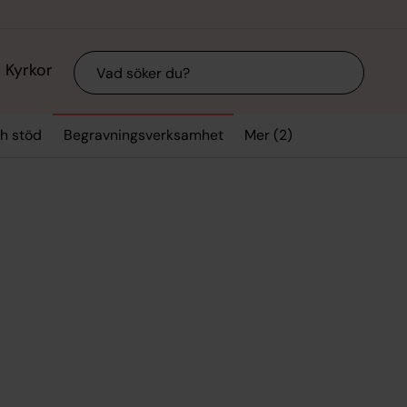
Sök
Kyrkor
Mer (2)
h stöd
Begravningsverksamhet