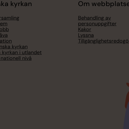
ka kyrkan
Om webbplats
örsamling
Behandling av
lem
personuppgifter
jobb
Kakor
åva
Lyssna
ation
Tillgänglighetsredogö
nska kyrkan
 kyrkan i utlandet
nationell nivå