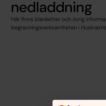
nedladdning
Här finns blanketter och övrig inform
begravningsverksamheten i Huskvarna