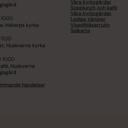
Våra kyrkogårdar
ngsgård
Sopplunch och kafé
Våra kyrkogårdar
 10.00
Lediga tjänster
Visselblåsarrutin
, Hakarps kyrka
Sidkarta
 11.00
st, Huskvarna kyrka
i 10.00
fé, Huskvarna
ngsgård
kommande händelser