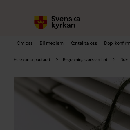
Till innehållet
Till undermeny
Om oss
Bli medlem
Kontakta oss
Dop, konfirm
Huskvarna pastorat
Begravningsverksamhet
Doku