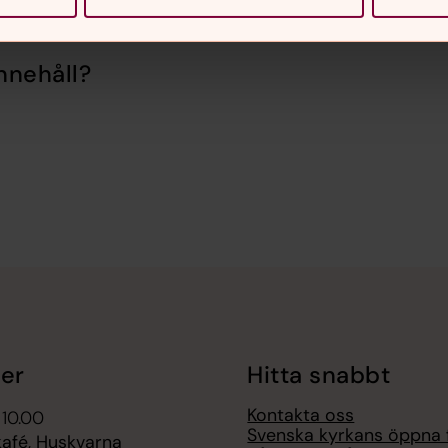
nnehåll?
er
Hitta snabbt
Kontakta oss
 10.00
Svenska kyrkans öppna 
fé, Huskvarna