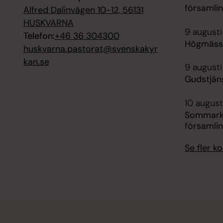
församli
Alfred Dalinvägen 10-12, 56131
HUSKVARNA
9 augusti
Telefon:
+46 36 304300
Högmässa
huskvarna.pastorat@svenskakyr
kan.se
9 augusti
Gudstjän
10 august
Sommarka
församli
Se fler 