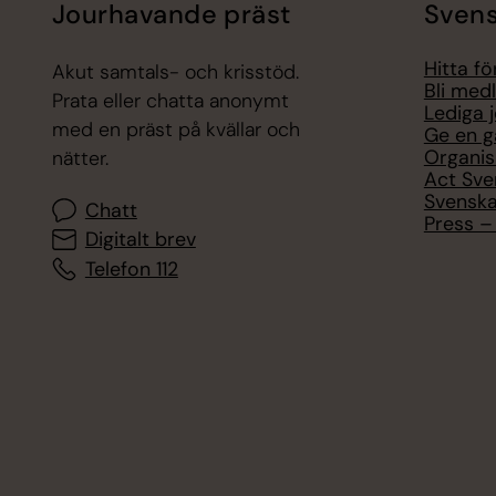
Jourhavande präst
Svens
Hitta f
Akut samtals- och krisstöd.
Bli med
Prata eller chatta anonymt
Lediga 
med en präst på kvällar och
Ge en g
Organis
nätter.
Act Sve
Svenska
Chatt
Press – 
Digitalt brev
Telefon 112