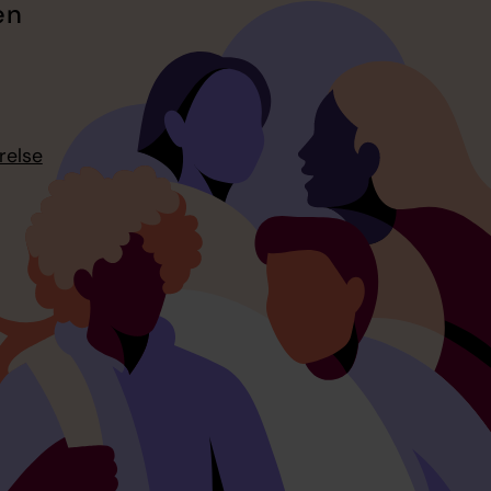
en
relse