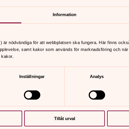
Information
) är nödvändiga för att webbplatsen ska fungera. Här finns ocks
tré i markplan i centrum av byggnaden.
pplevelse, samt kakor som används för marknadsföring och när vi
 kakor.
s i mark- och källarplan (hiss till
Inställningar
Analys
Tillåt urval
nnehåll?