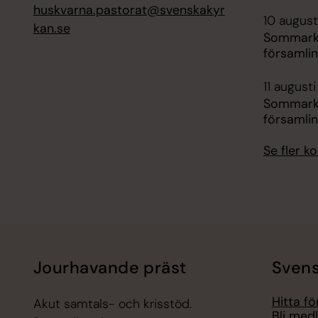
huskvarna.pastorat@svenskakyr
10 august
kan.se
Sommarka
församli
11 augusti
Sommarka
församli
Se fler 
Jourhavande präst
Svens
Hitta f
Akut samtals- och krisstöd.
Bli med