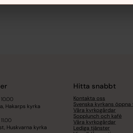
er
Hitta snabbt
Kontakta oss
 10.00
Svenska kyrkans öppna 
, Hakarps kyrka
Våra kyrkogårdar
Sopplunch och kafé
 11.00
Våra kyrkogårdar
st, Huskvarna kyrka
Lediga tjänster