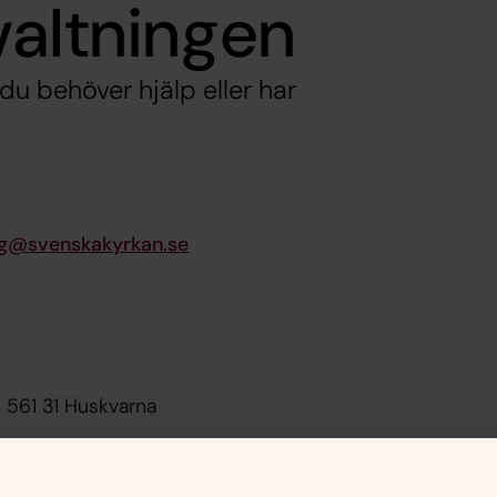
valtningen
du behöver hjälp eller har
ng@svenskakyrkan.se
, 561 31 Huskvarna