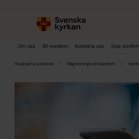
Till innehållet
Till undermeny
Om oss
Bli medlem
Kontakta oss
Dop, konfirm
Huskvarna pastorat
Begravningsverksamhet
Kont