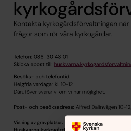
kyrkogårdsför
Kontakta kyrkogårdsförvaltningen när 
frågor som rör våra kyrkogårdar.
Telefon: 036-30 43 01
Skicka epost till:
huskvarna.kyrkogardsforvaltni
Besöks- och telefontid:
Helgfria vardagar kl. 10-12
Därutöver svarar vi om vi har möjlighet.
Post- och besöksadress:
Alfred Dalinvägen 10-12
Visning av gravplatser:
Huskvarna kyrkogård