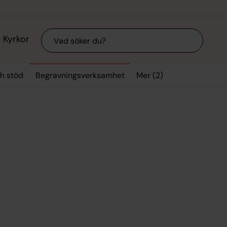
Sök
Kyrkor
Mer (2)
h stöd
Begravningsverksamhet