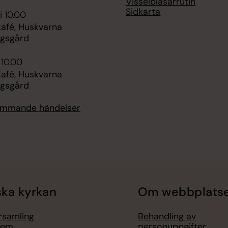
Visselblåsarrutin
Sidkarta
i 10.00
fé, Huskvarna
ngsgård
 10.00
fé, Huskvarna
ngsgård
kommande händelser
ka kyrkan
Om webbplats
örsamling
Behandling av
lem
personuppgifter