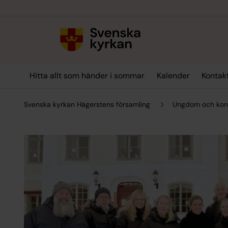
Till innehållet
Till undermeny
Hitta allt som händer i sommar
Kalender
Kontak
Svenska kyrkan Hägerstens församling
Ungdom och konf