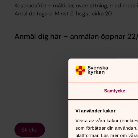
Kostnadsfritt – måltider, övernattning, med mera i
Antal deltagare: Minst 5, högst cirka 20.
Anmäl dig här – anmälan öppnar 22
Samtycke
Vi använder kakor
Vissa av våra kakor (cookies
som förbättrar din användaru
Skicka
plattformar. Läs mer om våra