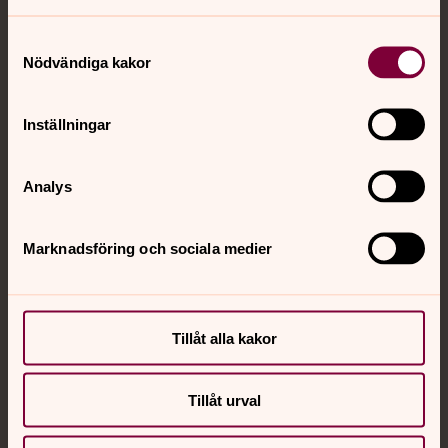
Jourhavande präst
Samtyckesval
Akut samtals- och krisstöd. Prata eller chatta anonymt
Nödvändiga kakor
med en präst på kvällar och nätter.
Inställningar
Chatt
Digitalt brev
Telefon 112
Analys
Marknadsföring och sociala medier
Svenska kyrkan
Hitta församling
Tillåt alla kakor
Bli medlem
Lediga jobb
Ge en gåva
Tillåt urval
Organisation
Act Svenska kyrkan
Svenska kyrkan i utlandet