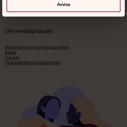
Press – nationell nivå
Avvisa
Om webbplatsen
Behandling av personuppgifter
Kakor
Lyssna
Tillgänglighetsredogörelse