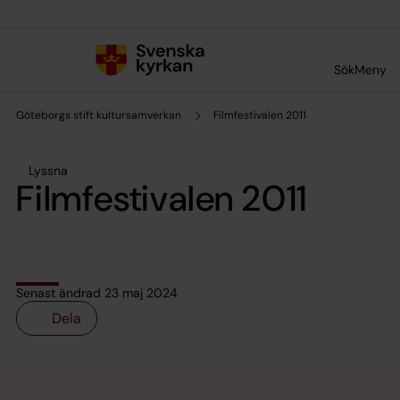
Till innehållet
Till undermeny
Sök
Meny
Göteborgs stift kultursamverkan
Filmfestivalen 2011
Lyssna
Filmfestivalen 2011
Senast ändrad 23 maj 2024
Dela
Tillbaka till toppen
Tillbaka till innehållet