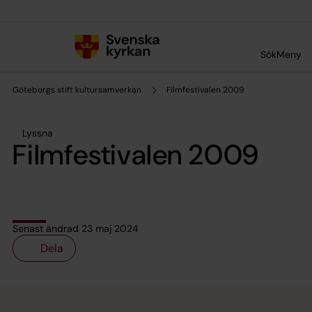
Till innehållet
Till undermeny
Sök
Meny
Göteborgs stift kultursamverkan
Filmfestivalen 2009
Lyssna
Filmfestivalen 2009
Senast ändrad 23 maj 2024
Dela
Tillbaka till toppen
Tillbaka till innehållet