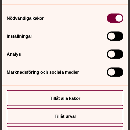
Jourhavande präst
Samtyckesval
Akut samtals- och krisstöd. Prata eller chatta anonymt
Nödvändiga kakor
med en präst på kvällar och nätter.
Inställningar
Chatt
Digitalt brev
Telefon 112
Analys
Marknadsföring och sociala medier
Svenska kyrkan
Hitta församling
Tillåt alla kakor
Bli medlem
Lediga jobb
Ge en gåva
Tillåt urval
Organisation
Act Svenska kyrkan
Svenska kyrkan i utlandet