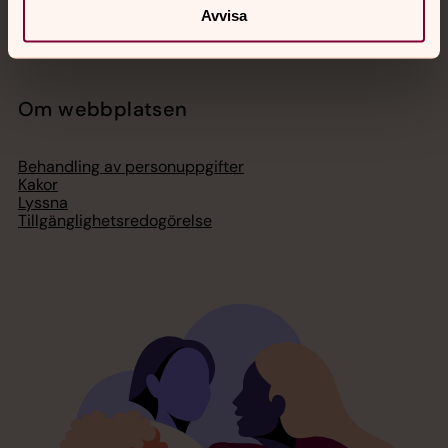
Press – nationell nivå
Avvisa
Om webbplatsen
Behandling av personuppgifter
Kakor
Lyssna
Tillgänglighetsredogörelse