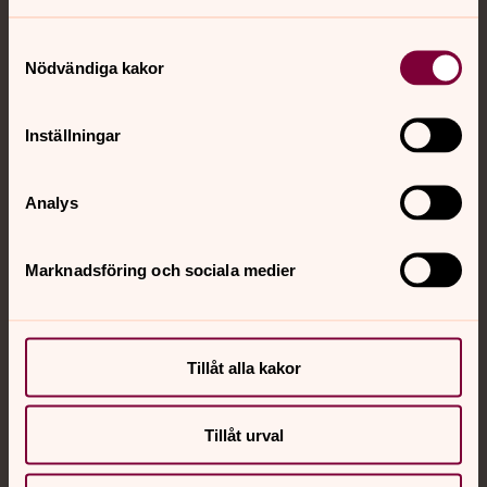
Jourhavande präst
Samtyckesval
Akut samtals- och krisstöd. Prata eller chatta anonymt
Nödvändiga kakor
med en präst på kvällar och nätter.
Inställningar
Chatt
Digitalt brev
Telefon 112
Analys
Marknadsföring och sociala medier
Svenska kyrkan
Hitta församling
Tillåt alla kakor
Bli medlem
Lediga jobb
Ge en gåva
Tillåt urval
Organisation
Act Svenska kyrkan
Svenska kyrkan i utlandet