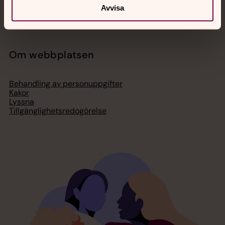
Press – nationell nivå
Avvisa
Om webbplatsen
Behandling av personuppgifter
Kakor
Lyssna
Tillgänglighetsredogörelse