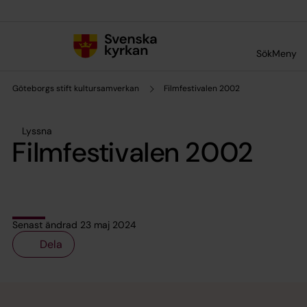
Till innehållet
Till undermeny
Sök
Meny
Göteborgs stift kultursamverkan
Filmfestivalen 2002
Lyssna
Filmfestivalen 2002
Senast ändrad 23 maj 2024
Dela
Tillbaka till toppen
Tillbaka till innehållet