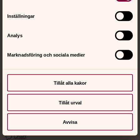
Kalender
Inställningar
Hitta snabbt
Analys
Sociala kanaler
Marknadsföring och sociala medier
Tillåt alla kakor
Jourhavande präst
Tillåt urval
Akut samtals- och krisstöd. Prata eller chatta anonymt
med en präst på kvällar och nätter.
Avvisa
Chatt