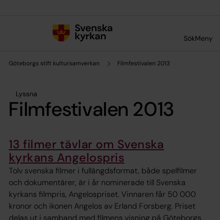
Till innehållet
Till undermeny
Sök
Meny
Göteborgs stift kultursamverkan
Filmfestivalen 2013
Lyssna
Filmfestivalen 2013
13 filmer tävlar om Svenska
kyrkans Angelospris
Tolv svenska filmer i fullängdsformat, både spelfilmer
och dokumentärer, är i år nominerade till Svenska
kyrkans filmpris, Angelospriset. Vinnaren får 50 000
kronor och ikonen Angelos av Erland Forsberg. Priset
delas ut i samband med filmens visning på Göteborgs