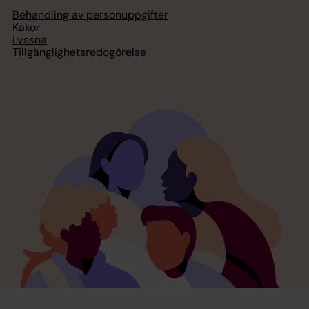
Behandling av personuppgifter
Kakor
Lyssna
Tillgänglighetsredogörelse