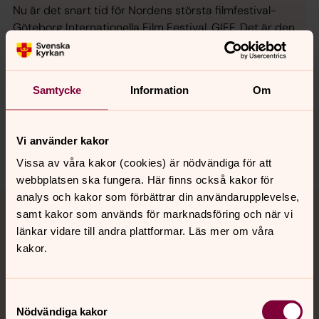
Nu är det snart tid för Nordens största filmfestival-
Göteborg Internationella Film Festival, GIFF. Det är den
36:e festivalen i ordningen och man öppnar i år med
visning av den norska storfilmen Kon-Tiki den 25 januari.
Samtycke
Information
Om
Senast ändrad 23 maj 2024
Vi använder kakor
Dela
Vissa av våra kakor (cookies) är nödvändiga för att
webbplatsen ska fungera. Här finns också kakor för
Tillbaka till toppen
Tillbaka till innehållet
analys och kakor som förbättrar din användarupplevelse,
samt kakor som används för marknadsföring och när vi
länkar vidare till andra plattformar. Läs mer om våra
kakor.
Kontakt
Samtyckesval
Nödvändiga kakor