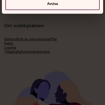
Press – nationell nivå
Avvisa
Om webbplatsen
Behandling av personuppgifter
Kakor
Lyssna
Tillgänglighetsredogörelse