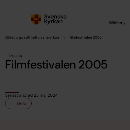
Till innehållet
Till undermeny
Sök
Meny
Göteborgs stift kultursamverkan
Filmfestivalen 2005
Lyssna
Filmfestivalen 2005
Senast ändrad 23 maj 2024
Dela
Tillbaka till toppen
Tillbaka till innehållet