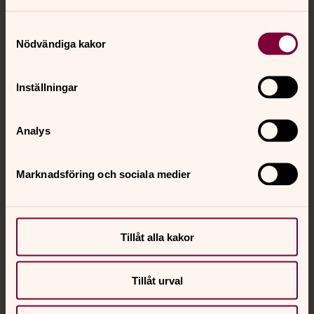
Jourhavande präst
Samtyckesval
Akut samtals- och krisstöd. Prata eller chatta anonymt
Nödvändiga kakor
med en präst på kvällar och nätter.
Inställningar
Chatt
Digitalt brev
Telefon 112
Analys
Marknadsföring och sociala medier
Svenska kyrkan
Hitta församling
Tillåt alla kakor
Bli medlem
Lediga jobb
Ge en gåva
Tillåt urval
Organisation
Act Svenska kyrkan
Svenska kyrkan i utlandet