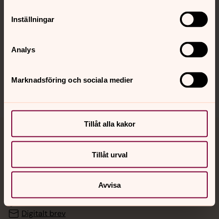
Inställningar
Hitta snabbt
Analys
Sociala kanaler
Marknadsföring och sociala medier
Tillåt alla kakor
Jourhavande präst
Tillåt urval
Akut samtals- och krisstöd. Prata eller chatta anonymt
med en präst på kvällar och nätter.
Avvisa
Chatt
Digitalt brev