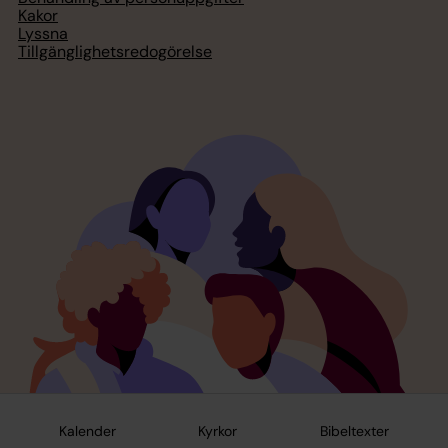
Kakor
Lyssna
Tillgänglighetsredogörelse
Kalender
Kyrkor
Bibeltexter