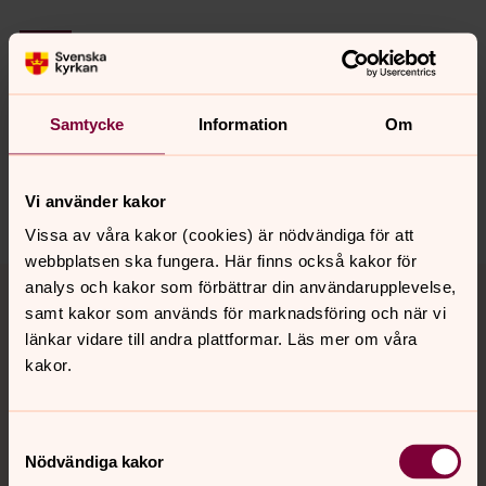
Senast ändrad 28 november 2024
Synpunkter eller frågor på sidans
innehåll?
Samtycke
Information
Om
goteborg.stift@svenskakyrkan.se
Dela
Vi använder kakor
Vissa av våra kakor (cookies) är nödvändiga för att
webbplatsen ska fungera. Här finns också kakor för
Tillbaka till toppen
Tillbaka till innehållet
analys och kakor som förbättrar din användarupplevelse,
samt kakor som används för marknadsföring och när vi
länkar vidare till andra plattformar. Läs mer om våra
kakor.
Kontakt
Samtyckesval
Kalender
Nödvändiga kakor