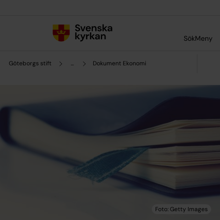
Till innehållet
Till undermeny
Sök
Meny
Göteborgs stift
...
Dokument Ekonomi