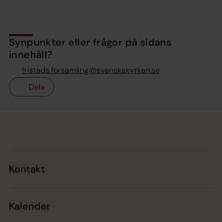
Synpunkter eller frågor på sidans
innehåll?
fristads.forsamling@svenskakyrkan.se
Dela
Tillbaka till toppen
Tillbaka till innehållet
Kontakt
Kalender