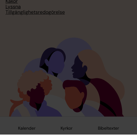
Kakor
Lyssna
Tillgänglighetsredogörelse
Kalender
Kyrkor
Bibeltexter