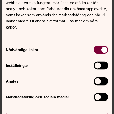
ålderstigna, sjuka eller funktionsnedsatta".
webbplatsen ska fungera. Här finns också kakor för
analys och kakor som förbättrar din användarupplevelse,
samt kakor som används för marknadsföring och när vi
Nyhetsbrev för ideella
länkar vidare till andra plattformar. Läs mer om våra
Aktuellt ideellt är nyhetsbrevet för dig som är ideell
kakor.
medarbetare i Svenska kyrkan i Skara stift.
Samtyckesval
Nu har du chansen att bli
Nödvändiga kakor
konfirmand!
Kan man förlåta allt? Kärlek! Finns Gud? Vad styr mitt liv?
Inställningar
Vem är jag?
Analys
Tidningen God Jord
Läs det senaste numret av tidningen God Jord.
Marknadsföring och sociala medier