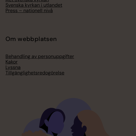
Svenska kyrkan i utlandet
Press – nationell nivå
Om webbplatsen
Behandling av personuppgifter
Kakor
Lyssna
Tillgänglighetsredogörelse