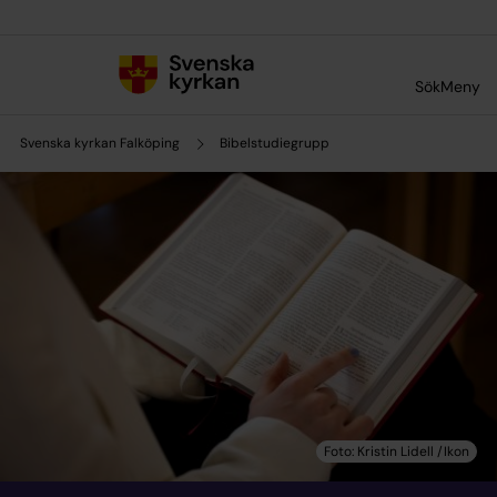
Till innehållet
Till undermeny
Sök
Meny
Svenska kyrkan Falköping
Bibelstudiegrupp