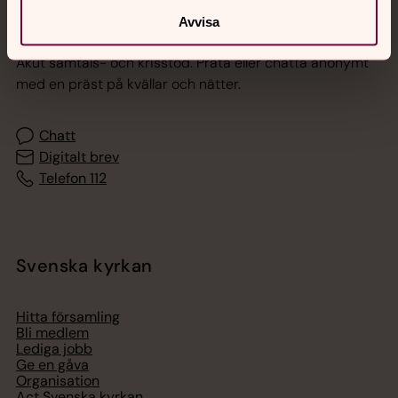
Jourhavande präst
Avvisa
Akut samtals- och krisstöd. Prata eller chatta anonymt
med en präst på kvällar och nätter.
Chatt
Digitalt brev
Telefon 112
Svenska kyrkan
Hitta församling
Bli medlem
Lediga jobb
Ge en gåva
Organisation
Act Svenska kyrkan