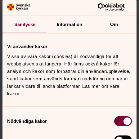
Någon att tala med
Behöver du någon att tala med? Hos Svenska kyrkan
Samtycke
Information
Om
finns alltid någon som lyssnar.
Bibelstudiegrupp
Vi använder kakor
Nyfiken på Bibelns texter? Välkommen till en
Vissa av våra kakor (cookies) är nödvändiga för att
bibelstudiegrupp!
webbplatsen ska fungera. Här finns också kakor för
analys och kakor som förbättrar din användarupplevelse,
samt kakor som används för marknadsföring och när vi
Konfirmation för vuxna
länkar vidare till andra plattformar. Läs mer om våra
En chans att stanna upp och fundera över livet på
kakor.
djupet.
Samtyckesval
Nödvändiga kakor
Senast ändrad 7 januari 2025
Synpunkter eller frågor på sidans