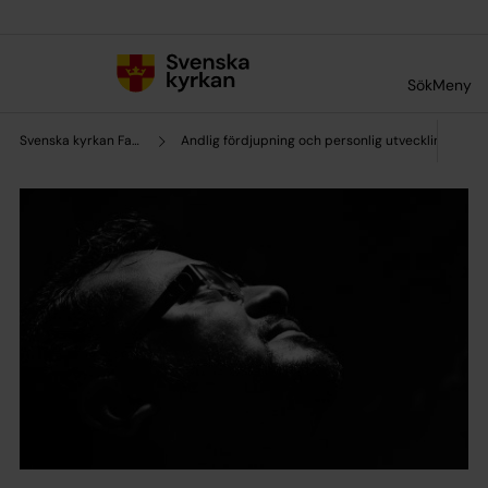
Till innehållet
Till undermeny
Sök
Meny
Svenska kyrkan Falköping
Andlig fördjupning och personlig utveckling