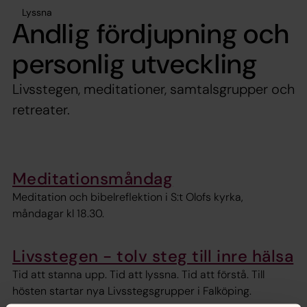
Lyssna
Andlig fördjupning och
personlig utveckling
Livsstegen, meditationer, samtalsgrupper och
retreater.
Meditationsmåndag
Meditation och bibelreflektion i S:t Olofs kyrka,
måndagar kl 18.30.
Livsstegen - tolv steg till inre hälsa
Tid att stanna upp. Tid att lyssna. Tid att förstå. Till
hösten startar nya Livsstegsgrupper i Falköping.