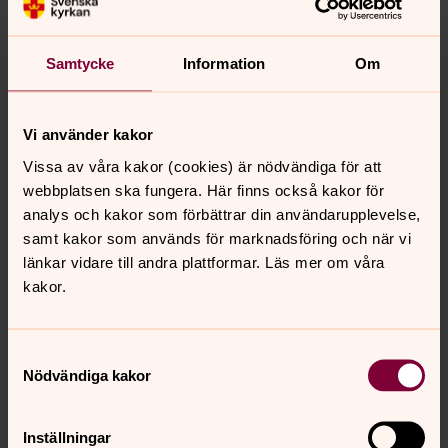
Ideell-så funkar det!
Att vara ideell medarbetare hos Svenska kyrkan
Falköping innebär att göra ett frivilligt arbete på sin
Samtycke
Information
Om
fritid.
Vi använder kakor
Man trivs där man behövs!
Vissa av våra kakor (cookies) är nödvändiga för att
Dela med dig av din kunskap och din tid, träffa nya
webbplatsen ska fungera. Här finns också kakor för
människor och lär dig någonting nytt!
analys och kakor som förbättrar din användarupplevelse,
samt kakor som används för marknadsföring och när vi
Ett år med Mathjälpen
länkar vidare till andra plattformar. Läs mer om våra
kakor.
Möt Ethel Hansfeldt, volontär för Mathjälpen.
Samtyckesval
Nödvändiga kakor
Senast ändrad 9 februari 2023
Synpunkter eller frågor på sidans
innehåll?
Inställningar