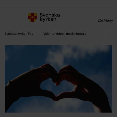
Till innehållet
Till undermeny
Sök
Meny
Svenska kyrkan Falköping
Volontär/ideell medarbetare