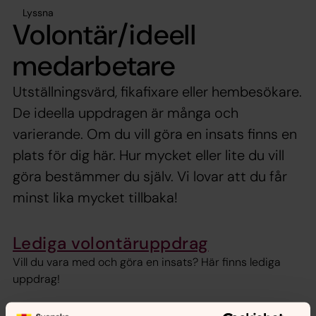
Lyssna
Volontär/ideell
medarbetare
Utställningsvärd, fikafixare eller hembesökare.
De ideella uppdragen är många och
varierande. Om du vill göra en insats finns en
plats för dig här. Hur mycket eller lite du vill
göra bestämmer du själv. Vi lovar att du får
minst lika mycket tillbaka!
Lediga volontäruppdrag
Vill du vara med och göra en insats? Här finns lediga
uppdrag!