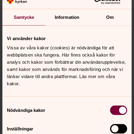
Lämna ett bidrat till insamlingen via swish: 123 635 61
41
Samtycke
Information
Om
Fred och demokrati
Vi använder kakor
Slöta-Karleby församling samlar in pengar till
Vissa av våra kakor (cookies) är nödvändiga för att
fokusmrådet Fred och demokrati. Ett fredligt samhälle
webbplatsen ska fungera. Här finns också kakor för
förutsätter att alla människor har möjlighet att delta i
analys och kakor som förbättrar din användarupplevelse,
demokratiska processer och att ingen diskrimineras.
samt kakor som används för marknadsföring och när vi
Act Svenska kyrkan arbetar tillsammans med lokala
länkar vidare till andra plattformar. Läs mer om våra
krafter över hela världen för att stärka mänskliga
kakor.
rättigheter, bygga tillit och gemenskap och uppnå
hållbar fred.
Läs mer här!
Lämna ett bidrat till insamlingen via swish: 123 271 00
Samtyckesval
69
Nödvändiga kakor
Försörjning och klimaträttvisa
Inställningar