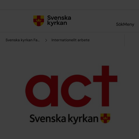
Till innehållet
Till undermeny
Sök
Meny
Svenska kyrkan Falköping
Internationellt arbete