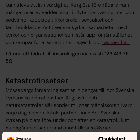
kunna leva ett liv i värdighet. Religiösa företrädare har i
många delar av världen stort inflytande över normer och
sedvänjor kopplade till könsroller, sexualitet och
familjebildande. Act Svenska kyrkan samarbetar med
kyrkor och organisationer som står upp för jämställdhet
och kämpar för allas rätt till sin egen krop.
Läs mer här!
Lämna ett bidrat till insamlingen via swish: 123 413 75
50
Katastrofinsatser
Mössebergs församling samlar in pengar till Act Svenska
kyrkans katastrofinsatser. Krig, svält och
naturkatastrofer slår sönder miljoner människors tillvaro
varje dag. Genom lokala partner finns Act Svenska
kyrkan på plats före, under och efter en katastrof. Just
nu pågår insatser i bland annat Ukraina, Syrien,
Mellanöstern och på Afrikas horn.
Läs mer här!