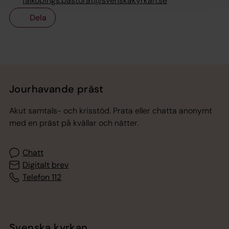
falkopings.pastorat@svenskakyrkan.se
Dela
Tillbaka till toppen
Tillbaka till innehållet
Jourhavande präst
Akut samtals- och krisstöd. Prata eller chatta anonymt
med en präst på kvällar och nätter.
Chatt
Digitalt brev
Telefon 112
Svenska kyrkan