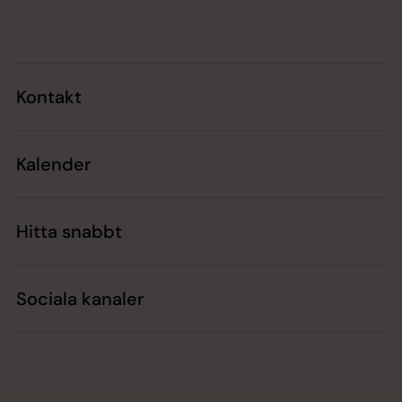
Tillbaka till toppen
Tillbaka till innehållet
Kontakt
Kalender
Hitta snabbt
Sociala kanaler