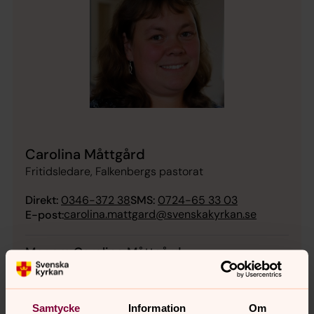
Carolina Måttgård
Fritidsledare, Falkenbergs pastorat
Direkt:
0346-372 38
SMS:
0724-65 33 03
carolina.mattgard@svenskakyrkan.se
E-post:
Mer om Carolina Måttgård
Fritidsledare i Susedalens församling
Samtycke
Information
Om