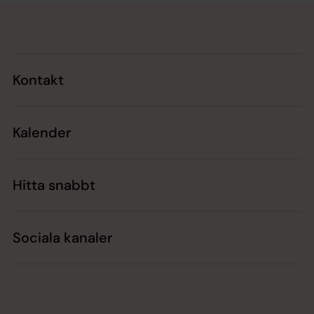
Tillbaka till toppen
Tillbaka till innehållet
Kontakt
Kalender
Hitta snabbt
Sociala kanaler