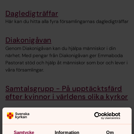
Dagledigträffar
Här kan du hitta alla fyra församlingarnas dagledigträffar
Diakonigåvan
Genom Diakonigåvan kan du hjälpa människor i din
närhet. Med pengar från Diakonigåvan ger Emmaboda
Pastorat stöd och hjälp åt människor som bor och lever i
våra församlingar.
Samtalsgrupp - På upptäcktsfärd
efter kvinnor i världens olika kyrkor
Kyrkogårdsförvaltningen
Svenska kyrkan i Emmaboda är huvudman för
begravningsverksamheten i Emmaboda kommun.
Samtycke
Information
Om