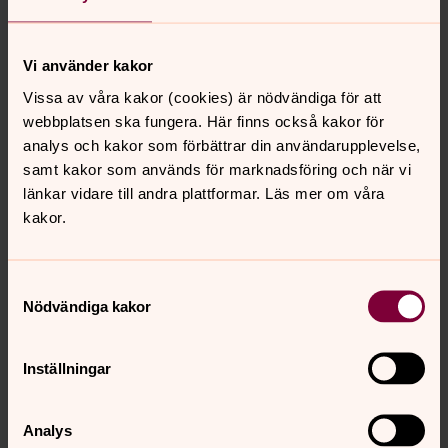
Medlemskap i Svenska kyrkan
Vi använder kakor
I Svenska kyrkan finns en plats för dig som tror eller
Vissa av våra kakor (cookies) är nödvändiga för att
tvivlar. För dig som längtar efter rättvisa och en bättre
webbplatsen ska fungera. Här finns också kakor för
värld, värnar om våra kyrkobyggnader och kulturarv....
analys och kakor som förbättrar din användarupplevelse,
samt kakor som används för marknadsföring och när vi
Bön för fred
länkar vidare till andra plattformar. Läs mer om våra
På onsdagar kl 11:45 ber vi för fred i Emmaboda kyrka.
kakor.
Samtyckesval
Nödvändiga kakor
Inställningar
Analys