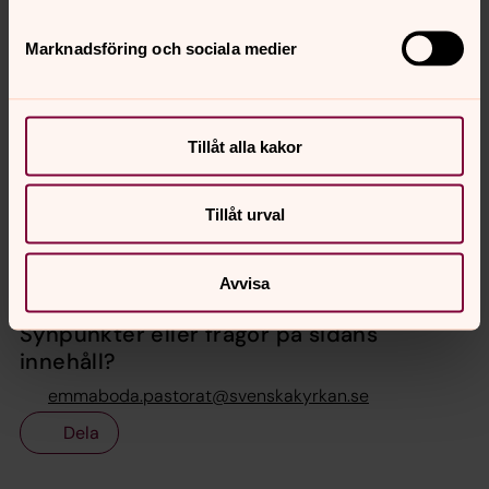
Marknadsföring och sociala medier
Nyfiken på Gud?
Tillåt alla kakor
Läs om kristen tro
Tillåt urval
Avvisa
Synpunkter eller frågor på sidans
innehåll?
emmaboda.pastorat@svenskakyrkan.se
Dela