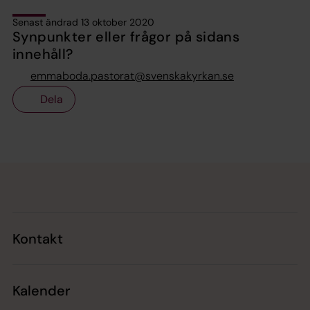
Senast ändrad 13 oktober 2020
Synpunkter eller frågor på sidans
innehåll?
emmaboda.pastorat@svenskakyrkan.se
Dela
Tillbaka till toppen
Tillbaka till innehållet
Kontakt
Kalender