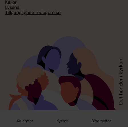
Kakor
Lyssna
Tillgänglighetsredogörelse
Kalender
Kyrkor
Bibeltexter