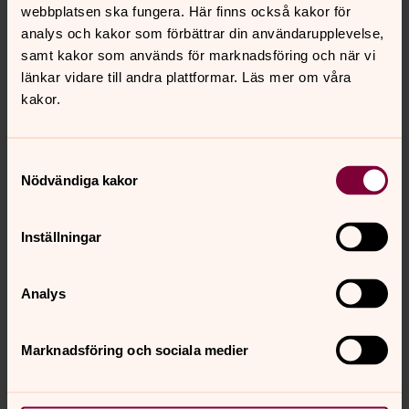
vi dina personuppgifter
webbplatsen ska fungera. Här finns också kakor för
analys och kakor som förbättrar din användarupplevelse,
samt kakor som används för marknadsföring och när vi
GDPR- Förtroendevald
länkar vidare till andra plattformar. Läs mer om våra
Så behandlar vi personuppgifter om du är
kakor.
förtroendevald i Emmaboda pastorat
GDPR - Ideell medarbetare och
Samtyckesval
Nödvändiga kakor
ledare
Så behandlar vi personuppgifter om du är ideell
Inställningar
medarbetare eller ledare i Emmaboda pastorat
GDPR - Medlemskap i Svenska
Analys
kyrkan
Så hanterar vi dina personuppgifter när du är medlem i
Marknadsföring och sociala medier
Svenska kyrkan