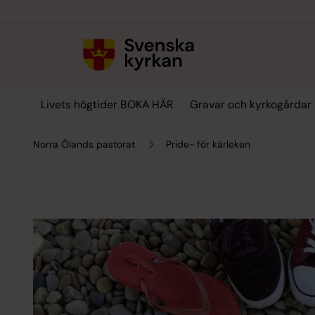
Till innehållet
Till undermeny
Livets högtider BOKA HÄR
Gravar och kyrkogårdar
Norra Ölands pastorat
Pride- för kärleken