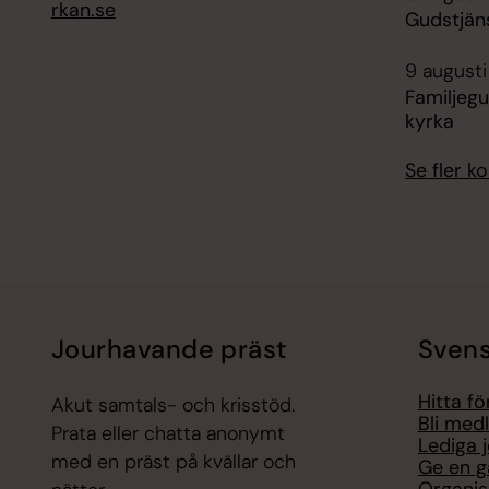
rkan.se
Gudstjän
9 augusti
Familjegu
kyrka
Se fler 
Jourhavande präst
Svens
Hitta f
Akut samtals- och krisstöd.
Bli med
Prata eller chatta anonymt
Lediga 
med en präst på kvällar och
Ge en g