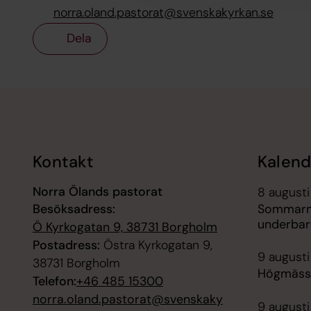
norra.oland.pastorat@svenskakyrkan.se
Dela
Tillbaka till toppen
Tillbaka till innehållet
Kontakt
Kalend
Norra Ölands pastorat
8 augusti
Besöksadress:
Sommarmu
underbar
Ö Kyrkogatan 9, 38731 Borgholm
Postadress:
Östra Kyrkogatan 9,
9 augusti
38731 Borgholm
Högmässa
Telefon:
+46 485 15300
norra.oland.pastorat@svenskaky
9 augusti