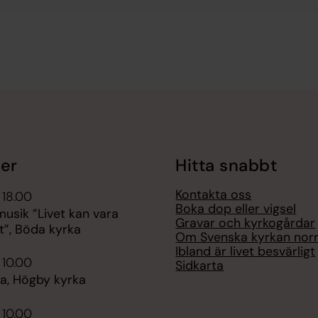
er
Hitta snabbt
Kontakta oss
 18.00
Boka dop eller vigsel
sik ”Livet kan vara
Gravar och kyrkogårdar
t”, Böda kyrka
Om Svenska kyrkan nor
Ibland är livet besvärligt
 10.00
Sidkarta
, Högby kyrka
 10.00