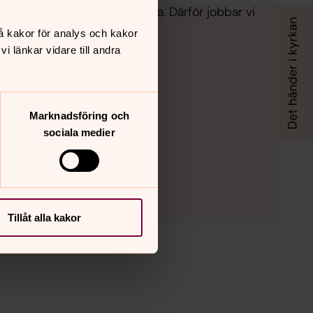
nna sig trygga och välkomna. Därför jobbar vi
å kakor för analys och kakor
 länkar vidare till andra
Marknadsföring och
sociala medier
Tillåt alla kakor