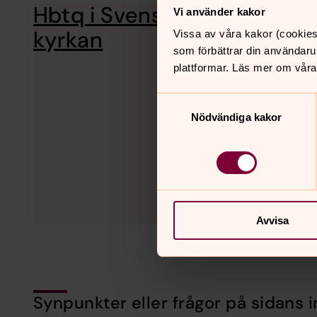
Hbtq i Svenska
Svenska kyrkan ska 
Vi använder kakor
aktivt mot diskrimin
kyrkan
Vissa av våra kakor (cookies
som förbättrar din användaru
plattformar. Läs mer om våra
Samtyckesval
Nödvändiga kakor
Avvisa
Synpunkter eller frågor på sidans i