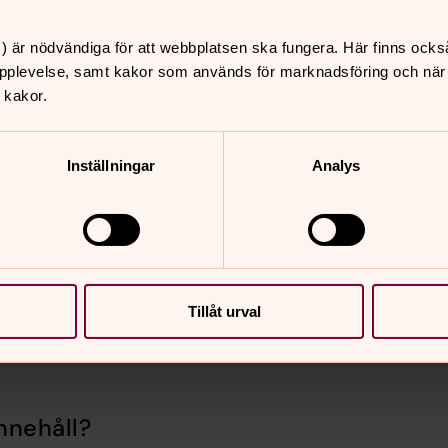
vara en inkluderande kyrka, där hbtqia+-personer ska kä
ering och för inkludering.
) är nödvändiga för att webbplatsen ska fungera. Här finns ocks
pplevelse, samt kakor som används för marknadsföring och när vi
 kakor.
Inställningar
Analys
Tillåt urval
nnehåll?