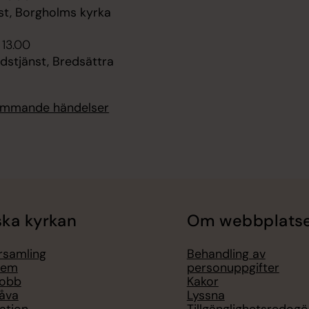
st, Borgholms kyrka
 13.00
dstjänst, Bredsättra
kommande händelser
ka kyrkan
Om webbplats
örsamling
Behandling av
lem
personuppgifter
jobb
Kakor
åva
Lyssna