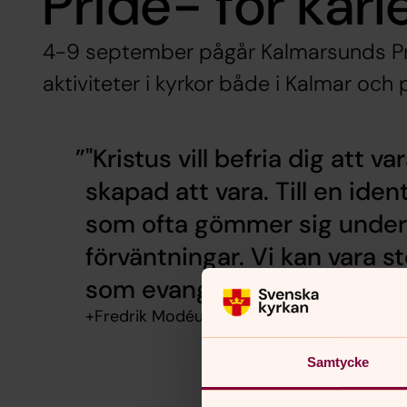
Pride- för kär
4-9 september pågår Kalmarsunds Pri
aktiviteter i kyrkor både i Kalmar och
"Kristus vill befria dig att 
skapad att vara. Till en ide
som ofta gömmer sig under
förväntningar. Vi kan vara st
som evangeliet ger."
+Fredrik Modéus, biskop i Växjö stift
Samtycke