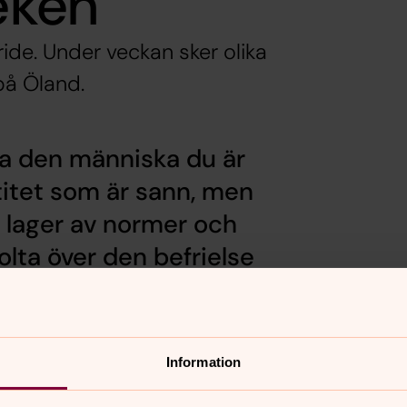
leken
de. Under veckan sker olika
 på Öland.
vara den människa du är
ntitet som är sann, men
 lager av normer och
olta över den befrielse
Information