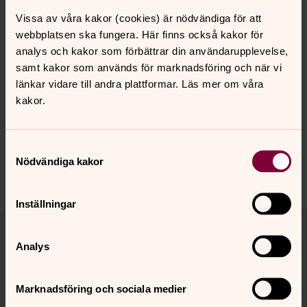
världen, och med människor av annan tro. Läs mer om
Vissa av våra kakor (cookies) är nödvändiga för att
ekumenik – kyrkor som samarbetar – och
webbplatsen ska fungera. Här finns också kakor för
religionsdialog.
analys och kakor som förbättrar din användarupplevelse,
samt kakor som används för marknadsföring och när vi
länkar vidare till andra plattformar. Läs mer om våra
kakor.
Synpunkter eller frågor på sidans
innehåll?
Samtyckesval
norra.oland.pastorat@svenskakyrkan.se
Nödvändiga kakor
Dela
Inställningar
Tillbaka till toppen
Tillbaka till innehållet
Analys
Kontakt
Marknadsföring och sociala medier