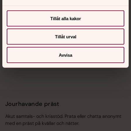
Kalender
Tillåt alla kakor
Hitta snabbt
Tillåt urval
Avvisa
Sociala kanaler
Jourhavande präst
Akut samtals- och krisstöd. Prata eller chatta anonymt
med en präst på kvällar och nätter.