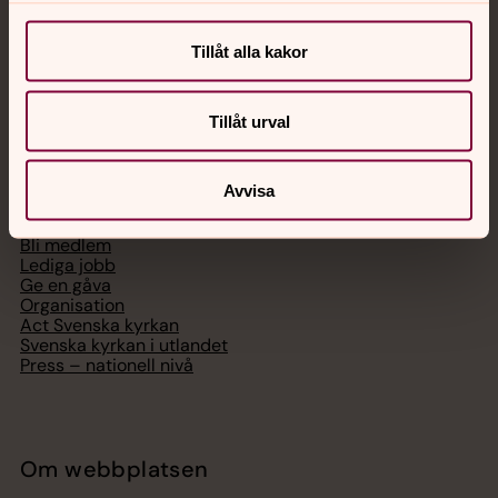
Digitalt brev
Telefon 112
Tillåt alla kakor
Tillåt urval
Svenska kyrkan
Avvisa
Hitta församling
Bli medlem
Lediga jobb
Ge en gåva
Organisation
Act Svenska kyrkan
Svenska kyrkan i utlandet
Press – nationell nivå
Om webbplatsen