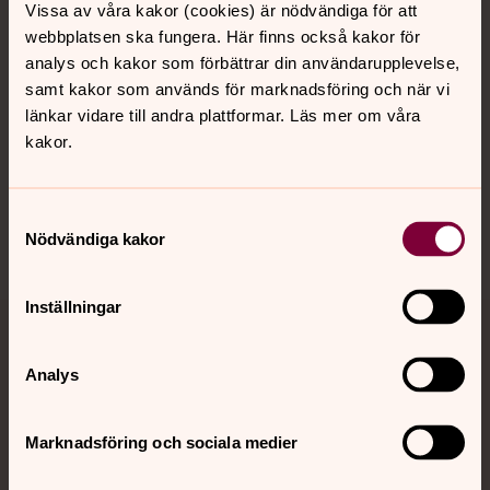
Vissa av våra kakor (cookies) är nödvändiga för att
Kalender
webbplatsen ska fungera. Här finns också kakor för
analys och kakor som förbättrar din användarupplevelse,
samt kakor som används för marknadsföring och när vi
Hitta snabbt
länkar vidare till andra plattformar. Läs mer om våra
kakor.
Sociala kanaler
Samtyckesval
Nödvändiga kakor
Inställningar
Jourhavande präst
Analys
Akut samtals- och krisstöd. Prata eller chatta anonymt
med en präst på kvällar och nätter.
Marknadsföring och sociala medier
Chatt