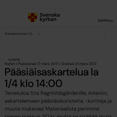
Till innehållet
Till undermeny
Sök
Meny
Svenska kyrkan i Södertälje
Lyssna
Nyhet / Publicerad 17 mars 2017 / Ändrad 21 mars 2017
Pääsiäisaskartelua la
1/4 klo 14:00
Tervetuloa S:ta Ragnhildsgårdenille, Arkeniin,
askartelemaan pääsiäiskoristeita, -kortteja ja
muuta mukavaa! Materiaalista perimme
pienen maksun, 50 kr, mutta se sisältää myös