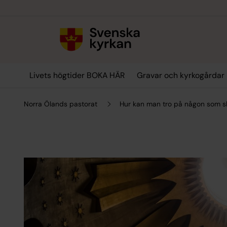
Till innehållet
Till undermeny
Livets högtider BOKA HÄR
Gravar och kyrkogårdar
Norra Ölands pastorat
Hur kan man tro på någon som sk