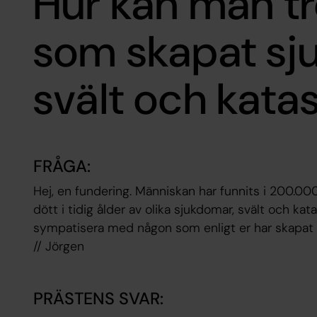
Hur kan man t
som skapat sj
svält och kata
FRÅGA:
Hej, en fundering. Människan har funnits i 200.000
dött i tidig ålder av olika sjukdomar, svält och kata
sympatisera med någon som enligt er har skapat 
// Jörgen
PRÄSTENS SVAR: