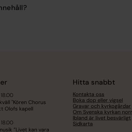
nnehåll?
er
Hitta snabbt
Kontakta oss
 18.00
Boka dop eller vigsel
kväll "Kören Chorus
Gravar och kyrkogårdar
:t Olofs kapell
Om Svenska kyrkan nor
Ibland är livet besvärligt
 18.00
Sidkarta
sik ”Livet kan vara