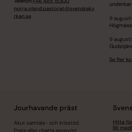
Telefon:
+46 485 15300
underbar
norra.oland.pastorat@svenskaky
rkan.se
9 augusti
Högmässa
9 augusti
Gudstjän
Se fler 
Jourhavande präst
Svens
Hitta f
Akut samtals- och krisstöd.
Bli med
Prata eller chatta anonymt