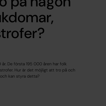
ro på någon
ukdomar,
strofer?
 år. De första 195 000 åren har folk
strofer. Hur är det möjligt att tro på och
och kan styra detta?