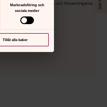
n med din fråga om tro, kyrka och församlingarna i
Marknadsföring och
sociala medier
Tillåt alla kakor