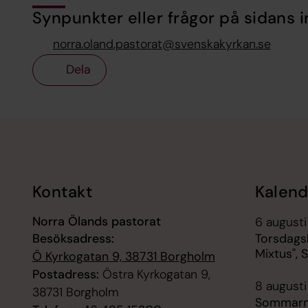
Synpunkter eller frågor på sidans i
norra.oland.pastorat@svenskakyrkan.se
Dela
Tillbaka till toppen
Tillbaka till innehållet
Kontakt
Kalend
Norra Ölands pastorat
6 augusti
Besöksadress:
Torsdags
Mixtus", S
Ö Kyrkogatan 9, 38731 Borgholm
Postadress:
Östra Kyrkogatan 9,
8 augusti
38731 Borgholm
Sommarmu