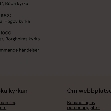
t”, Böda kyrka
 10.00
, Högby kyrka
 10.00
st, Borgholms kyrka
kommande händelser
ka kyrkan
Om webbplats
örsamling
Behandling av
lem
personuppgifter