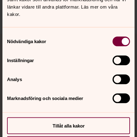
norra.oland.pastorat@svenskakyrkan.se
länkar vidare till andra plattformar. Läs mer om våra
kakor.
Dela
Samtyckesval
Tillbaka till toppen
Tillbaka till innehållet
Nödvändiga kakor
Inställningar
Kontakt
Analys
Kalender
Marknadsföring och sociala medier
Hitta snabbt
Tillåt alla kakor
Sociala kanaler