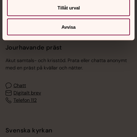
Tillåt urval
Avvisa
Jourhavande präst
Akut samtals- och krisstöd. Prata eller chatta anonymt
med en präst på kvällar och nätter.
Chatt
Digitalt brev
Telefon 112
Svenska kyrkan