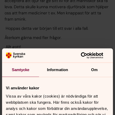
acceptera att djur får ge sitt liv för att människor ska få
leva. Detta skulle kunna motivera djurförsök som hjälper
oss att fram mediciner t ex. Men knappast för att ta
fram smink.
Hoppas detta var början till ett svar i alla fall.
Återkom gärna med fler frågor.
Allt gott!
/Magnus
Samtycke
Information
Om
Fler frågor och svar här
Vi använder kakor
Vissa av våra kakor (cookies) är nödvändiga för att
webbplatsen ska fungera. Här finns också kakor för
Synpunkter eller frågor på sidans
analys och kakor som förbättrar din användarupplevelse,
innehåll?
samt kakor som används för marknadsföring och när vi