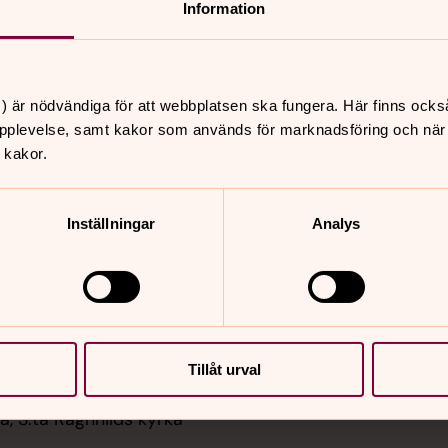
Information
nnehåll?
) är nödvändiga för att webbplatsen ska fungera. Här finns ocks
pplevelse, samt kakor som används för marknadsföring och när vi
 kakor.
Inställningar
Analys
er
Hitta snabbt
Hitta på hemsidan
 11.00
Kyrkor & Kapell
na kyrka
Om oss
Tillåt urval
Sidkarta
 11.00
, S:ta Ragnhilds kyrka