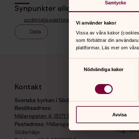
Samtycke
Synpunkter eller frågor på sidans i
sodertalje.pastorat@svenskakyrkan.se
Vi använder kakor
Dela
Vissa av våra kakor (cookies
som förbättrar din användaru
plattformar. Läs mer om våra
Tillbaka till toppen
Tillbaka till innehållet
Samtyckesval
Nödvändiga kakor
Kontakt
Kalend
Svenska kyrkan i Södertälje
9 augusti
Besöksadress:
Mässa, Li
Avvisa
Mälaregatan 4, 15171 Södertälje
9 augusti
Postadress:
Mälaregatan 6, 15171
Högmässa
Södertälje