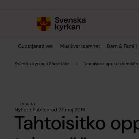
Till innehållet
Till undermeny
Gudstjänstlivet
Musikverksamhet
Barn & Familj
Svenska kyrkan i Södertälje
Tahtoisitko oppia tekemää
Lyssna
Nyhet / Publicerad 27 maj 2016
Tahtoisitko op