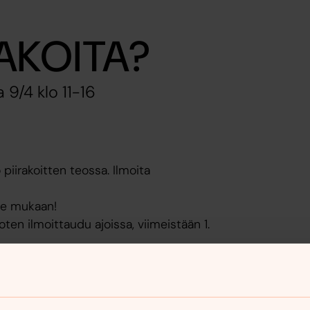
AKOITA?
 9/4 klo 11-16
piirakoitten teossa. Ilmoita
 se mukaan!
oten ilmoittaudu ajoissa, viimeistään 1.