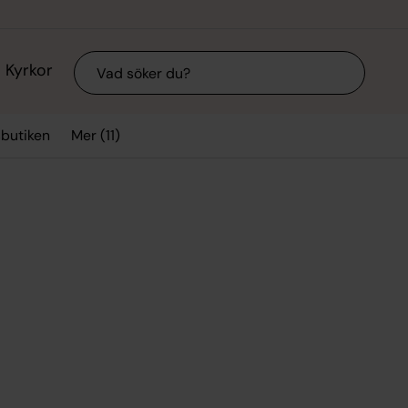
Sök
Kyrkor
Mer (11)
sbutiken