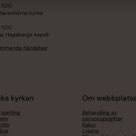
 11.00
tterenhörna kyrka
 11.00
, Hagabergs kapell
kommande händelser
ka kyrkan
Om webbplats
örsamling
Behandling av
lem
personuppgifter
jobb
Kakor
åva
Lyssna