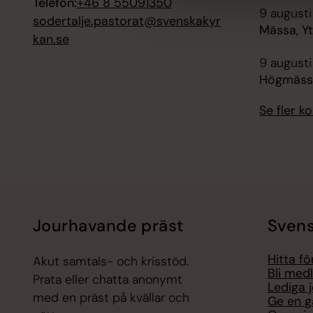
Telefon:
+46 8 55091350
9 augusti
sodertalje.pastorat@svenskakyr
Mässa, Y
kan.se
9 augusti
Högmässa
Se fler 
Jourhavande präst
Svens
Hitta f
Akut samtals- och krisstöd.
Bli med
Prata eller chatta anonymt
Lediga 
med en präst på kvällar och
Ge en g