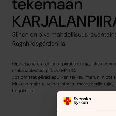
tekemään
KARJALANPIIR
Siihen on oiva mahdollisuus lauantaina
Ragnhildsgårdenilla.
Opettajana on tottunut piirakantekijä, joka neuvoo 
mukanaolostasi p. 550 914 80.
Jos omistat piirakkapulikan tai kaulimen, niin ota
Mukaan mahtuu vain rajoitettu määrä osallistujia, j
huhtikuuta.