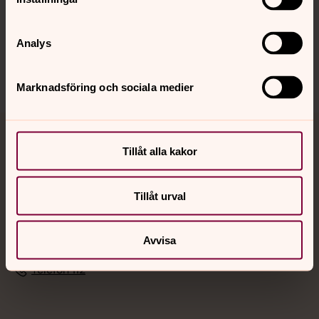
Sociala kanaler
Analys
Marknadsföring och sociala medier
Jourhavande präst
Tillåt alla kakor
Akut samtals- och krisstöd. Prata eller chatta anonymt
med en präst på kvällar och nätter.
Tillåt urval
Chatt
Avvisa
Digitalt brev
Telefon 112