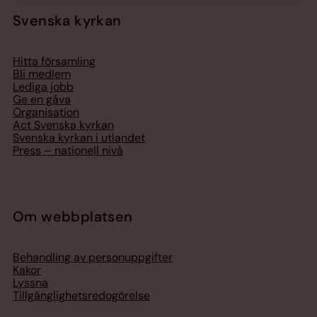
Svenska kyrkan
Hitta församling
Bli medlem
Lediga jobb
Ge en gåva
Organisation
Act Svenska kyrkan
Svenska kyrkan i utlandet
Press – nationell nivå
Om webbplatsen
Behandling av personuppgifter
Kakor
Lyssna
Tillgänglighetsredogörelse