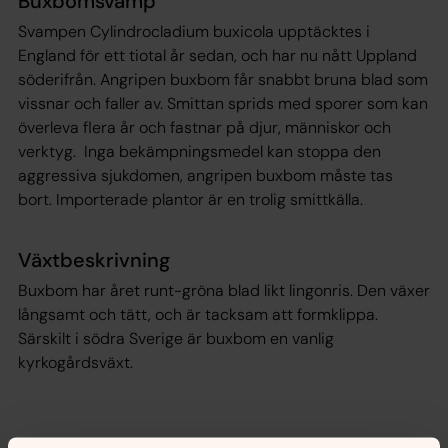
Buxbomsvamp
Svampen Cylindrocladium buxicola upptäcktes i
England för ett tiotal år sedan, och har nu nått Uppland
söderifrån. Angripen buxbom får snabbt bruna blad som
vissnar och faller av. Smittan sprids med sporer som kan
överleva flera år och fastnar på djur, människor och
verktyg. Inga bekämpningsmedel kan stoppa den
aggressiva sjukdomen, angripen buxbom måste tas
bort. Importerade plantor är en trolig smittkälla.
Växtbeskrivning
Buxbom har året runt-gröna blad likt lingonris. Den växer
långsamt och tätt, och är tacksam att formklippa.
Särskilt i södra Sverige är buxbom en vanlig
kyrkogårdsväxt.