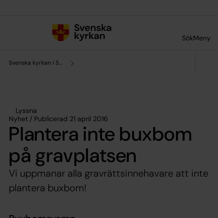
Till innehållet
Till undermeny
Sök
Meny
Svenska kyrkan i Södertälje
Lyssna
Nyhet / Publicerad 21 april 2016
Plantera inte buxbom
på gravplatsen
Vi uppmanar alla gravrättsinnehavare att inte
plantera buxbom!