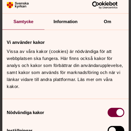
Synpunkter eller frågor på sidans
innehåll?
sodertalje.pastorat@svenskakyrkan.se
Samtycke
Information
Om
Dela
Vi använder kakor
Tillbaka till toppen
Tillbaka till innehållet
Vissa av våra kakor (cookies) är nödvändiga för att
webbplatsen ska fungera. Här finns också kakor för
analys och kakor som förbättrar din användarupplevelse,
samt kakor som används för marknadsföring och när vi
Kontakt
länkar vidare till andra plattformar. Läs mer om våra
kakor.
Kalender
Samtyckesval
Nödvändiga kakor
Hitta snabbt
Inställningar