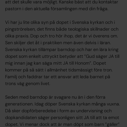
att det skulle vara möjligt. Kanske bäst att du kontaktar
pastorn i den aktuella församlingen med din fråga.
Vi har ju lite olika syn på dopet i Svenska kyrkan och i
pingströrelsen, det finns både teologiska skillnader och
olika praxis. Dop och tro hör ihop, det är vi överens om.
Sen skiljer det åt i praktiken men även delvis i läran.
Svenska kyrkan tillämpar barndop och har en lära kring
dopet som enkelt uttryckt betyder att ”Gud säger JA till
mig innan jag kan säga mitt JA till Honom”. Dopet
kommer på så sätt i allmänhet tidsmässigt före tron.
Familj och faddrar tar ett ansvar att leda barnet på
trons väg genom livet.
Seden med barndop är svagare nu än i den förra
generationen. Idag döper Svenska kyrkan många vuxna.
Då sker dopförberedelse i form av undervisning och
dopkandidaten säger personligen sitt JA till att ta emot
dopet. Vi menar dock att är man döpt som barn ”gäller”