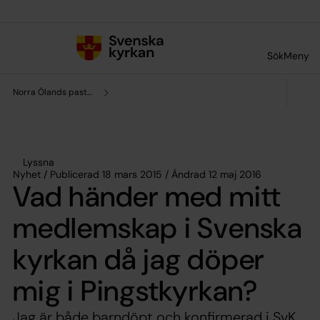
Till innehållet
Till undermeny
Sök
Meny
Norra Ölands pastorat
Lyssna
Nyhet / Publicerad 18 mars 2015 / Ändrad 12 maj 2016
Vad händer med mitt
medlemskap i Svenska
kyrkan då jag döper
mig i Pingstkyrkan?
Jag är både barndöpt och konfirmerad i SvK,