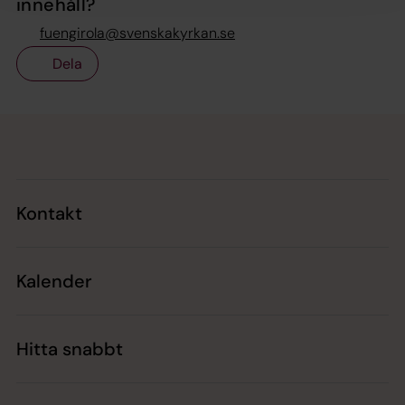
innehåll?
fuengirola@svenskakyrkan.se
Dela
Tillbaka till toppen
Tillbaka till innehållet
Kontakt
Kalender
Hitta snabbt