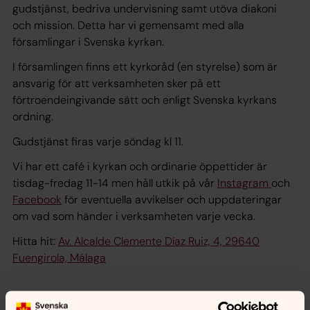
gudstjänst, bedriva undervisning samt utöva diakoni
och mission. Detta har vi gemensamt med alla
församlingar i Svenska kyrkan.
I församlingen finns ett kyrkoråd (en styrelse) som är
ansvarig för att verksamheten sker på ett
förtroendeingivande sätt och enligt Svenska kyrkans
ordning.
Gudstjänst firas varje söndag kl 11.
Vi har ett café i kyrkan och ordinarie öppettider är
tisdag-fredag 11-14 men håll utkik på vår
Instagram
och
Facebook
för eventuella avvikelser och uppdateringar
om vad som händer i verksamheten varje vecka.
Hitta hit:
Av. Alcalde Clemente Díaz Ruiz, 4, 29640
Fuengirola, Málaga