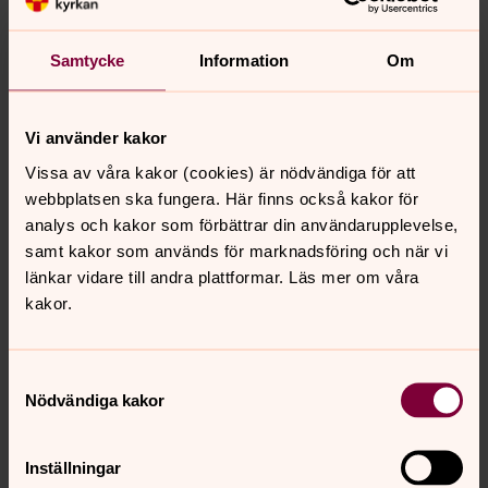
Solstrålarna
Tisdagar kl 11:00-14:00, för föräldrar och barn i åldern 0-
Samtycke
Information
Om
3 år.
Vi använder kakor
Bröllop, dop, konfirmation och
begravning
Vissa av våra kakor (cookies) är nödvändiga för att
webbplatsen ska fungera. Här finns också kakor för
Vi finns med i livets alla skeden.
analys och kakor som förbättrar din användarupplevelse,
samt kakor som används för marknadsföring och när vi
Kyrkokören på Costa del Sol
länkar vidare till andra plattformar. Läs mer om våra
kakor.
Välkommen att sjunga i kören på Svenska kyrkan Costa
del Sol.
Samtyckesval
Om du behöver hjälp
Nödvändiga kakor
Ibland är livet svårt. Relationer, jobbet, hälsan eller
ekonomin går dåligt. Tillvaron kan också slås sönder i
Inställningar
sorgen efter en älskad människa. Men du är inte ensam