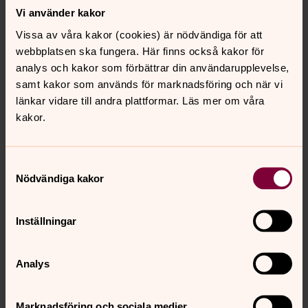
Vi använder kakor
Goda grannar
Vissa av våra kakor (cookies) är nödvändiga för att
webbplatsen ska fungera. Här finns också kakor för
I ditt närområde finns våra grannförsamlingar. Hos dem
analys och kakor som förbättrar din användarupplevelse,
hittar du också konfirmationsalternativ. Läs mer på:
samt kakor som används för marknadsföring och när vi
svenskakyrkan.se/ekero
länkar vidare till andra plattformar. Läs mer om våra
svenskakyrkan.se/faringso
kakor.
svenskakyrkan.se/vasterled
Konfirmation 2026/2027
Samtyckesval
Nödvändiga kakor
Här finns information till dig som vill konfirmeras under
läsåret 2026/2027. Anmälan till konfirmation 2026/2027
är öppen för dig som är född 2012.
Inställningar
Analys
För att se innehållet behöver du acceptera kakor
för marknadsföring.
Marknadsföring och sociala medier