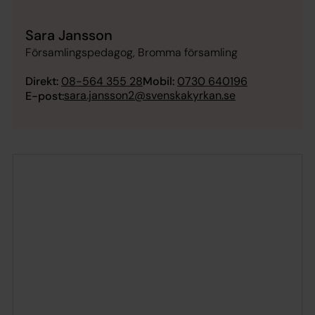
Sara Jansson
Församlingspedagog, Bromma församling
Direkt:
08-564 355 28
Mobil:
0730 640196
sara.jansson2@svenskakyrkan.se
E-post: