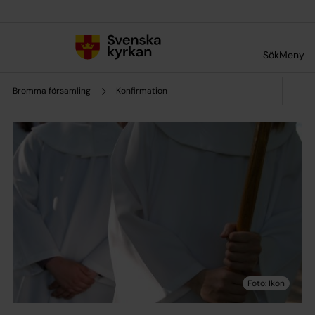
Till innehållet
Till undermeny
Sök
Meny
Bromma församling
Konfirmation