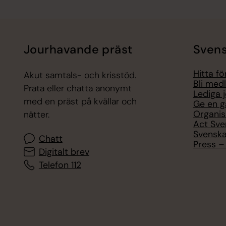
Jourhavande präst
Svens
Hitta f
Akut samtals- och krisstöd.
Bli med
Prata eller chatta anonymt
Lediga 
med en präst på kvällar och
Ge en g
Organis
nätter.
Act Sve
Svenska
Chatt
Press – 
Digitalt brev
Telefon 112