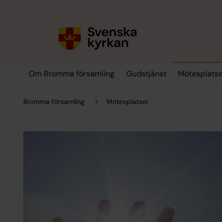
Till innehållet
Till undermeny
Om Bromma församling
Gudstjänst
Mötesplats
Bromma församling
Mötesplatser