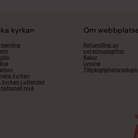
ka kyrkan
Om webbplats
örsamling
Behandling av
lem
personuppgifter
jobb
Kakor
åva
Lyssna
ation
Tillgänglighetsredogö
nska kyrkan
 kyrkan i utlandet
nationell nivå