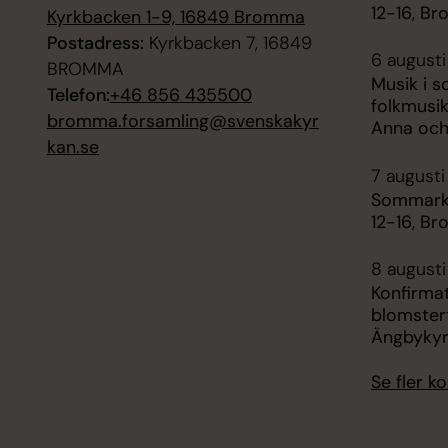
12-16, B
Kyrkbacken 1-9, 16849 Bromma
Postadress:
Kyrkbacken 7, 16849
6 augusti
BROMMA
Musik i 
Telefon:
+46 856 435500
folkmusik
bromma.forsamling@svenskakyr
Anna och
kan.se
7 augusti
Sommarky
12-16, B
8 augusti
Konfirma
blomster
Ängbyky
Se fler 