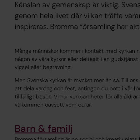
Känslan av gemenskap är viktig. Sven
genom hela livet där vi kan träffa var
inspireras. Bromma församling har aktiv
Många människor kommer i kontakt med kyrkan någ
någon av våra kyrkor eller deltagit i en gudstjän
vigsel eller begravning.
Men Svenska kyrkan är mycket mer än så. Till oss
att dela vardag och fest, antingen du bott i vår för
tillfälligt besök. Vi har verksamheter för alla åldr
välkommen oavsett vem du är.
Barn & familj
Bromma församling är en social och kreativ plats f