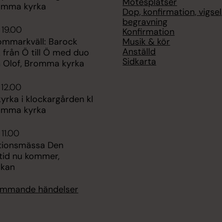
Mötesplatser
romma kyrka
Dop, konfirmation, vigsel
begravning
 19.00
Konfirmation
Musik & kör
sommarkväll: Barock
Anställd
 från Ö till Ö med duo
Sidkarta
 Olof, Bromma kyrka
 12.00
rka i klockargården kl
romma kyrka
 11.00
tionsmässa Den
tid nu kommer,
rkan
kommande händelser