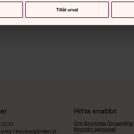
Tillåt urval
nnehåll?
er
Hitta snabbt
Om Bromma församling
 12.00
Kontakt personal
rka i klockargården kl