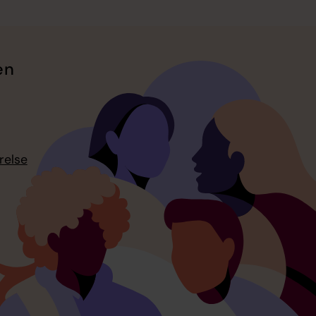
en
relse