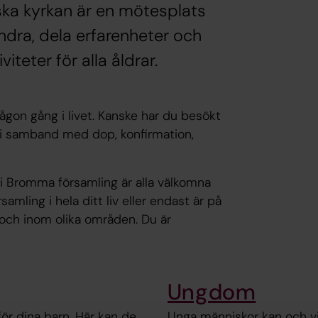
ska kyrkan är en mötesplats
andra, dela erfarenheter och
iteter för alla åldrar.
on gång i livet. Kanske har du besökt
st i samband med dop, konfirmation,
 i Bromma församling är alla välkomna
samling i hela ditt liv eller endast är på
ar och inom olika områden. Du är
Ungdom
ör dina barn. Här kan de
Unga människor kan och vil