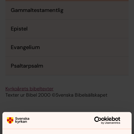
Gammaltestamentlig
Epistel
Evangelium
Psaltarpsalm
Kyrkoårets bibeltexter
Texter ur Bibel 2000 ©Svenska Bibelsällskapet