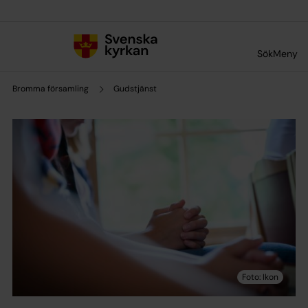
Till innehållet
Till undermeny
Sök
Meny
Bromma församling
Gudstjänst