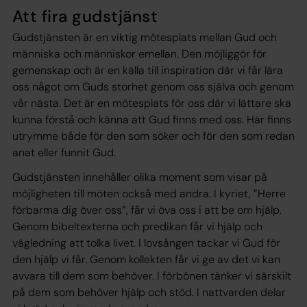
Att fira gudstjänst
Gudstjänsten är en viktig mötesplats mellan Gud och
människa och människor emellan. Den möjliggör för
gemenskap och är en källa till inspiration där vi får lära
oss något om Guds storhet genom oss själva och genom
vår nästa. Det är en mötesplats för oss där vi lättare ska
kunna förstå och känna att Gud finns med oss. Här finns
utrymme både för den som söker och för den som redan
anat eller funnit Gud.
Gudstjänsten innehåller olika moment som visar på
möjligheten till möten också med andra. I kyriet, ”Herre
förbarma dig över oss”, får vi öva oss i att be om hjälp.
Genom bibeltexterna och predikan får vi hjälp och
vägledning att tolka livet. I lovsången tackar vi Gud för
den hjälp vi får. Genom kollekten får vi ge av det vi kan
avvara till dem som behöver. I förbönen tänker vi särskilt
på dem som behöver hjälp och stöd. I nattvarden delar