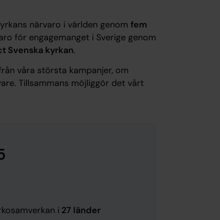
kyrkans närvaro i världen genom
fem
rvaro för engagemanget i Sverige genom
Act Svenska kyrkan
.
 från våra största kampanjer, om
are. Tillsammans möjliggör det vårt
5
yrkosamverkan i
27 länder