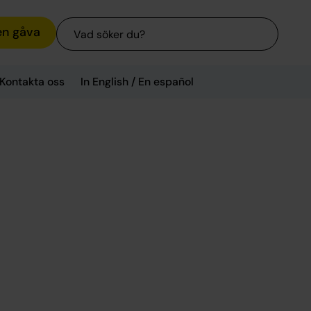
Sök
en gåva
Kontakta oss
In English / En español