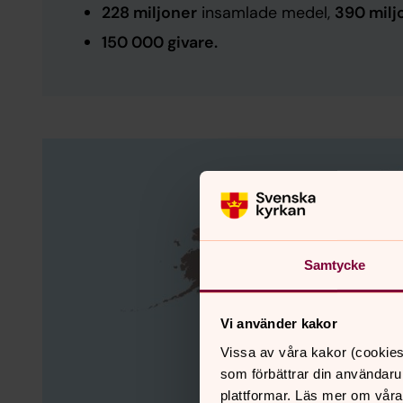
228 miljoner
insamlade medel,
390 milj
150 000 givare.
Samtycke
Vi använder kakor
Vissa av våra kakor (cookies
som förbättrar din användaru
plattformar. Läs mer om våra