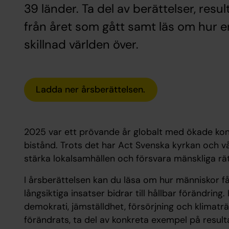
39 länder. Ta del av berättelser, res
från året som gått samt läs om hur 
skillnad världen över.
Ladda ner årsberättelsen.
2025 var ett prövande år globalt med ökade konfl
bistånd. Trots det har Act Svenska kyrkan och vår
stärka lokalsamhällen och försvara mänskliga rät
I årsberättelsen kan du läsa om hur människor få
långsiktiga insatser bidrar till hållbar förändring
demokrati, jämställdhet, försörjning och klimaträ
förändrats, ta del av konkreta exempel på resu