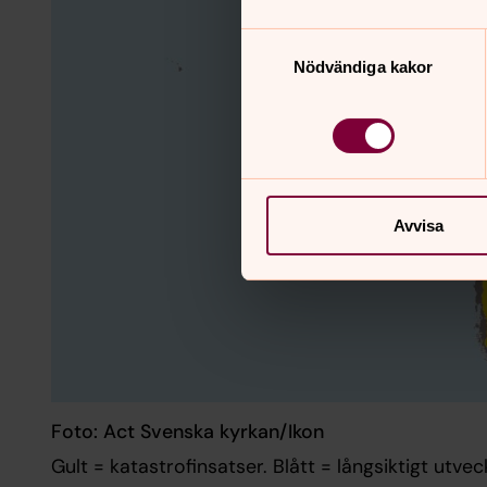
Samtyckesval
Nödvändiga kakor
Avvisa
Foto: Act Svenska kyrkan/Ikon
Gult = katastrofinsatser. Blått = långsiktigt ut