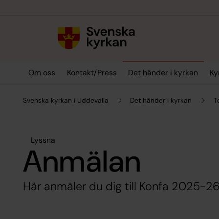
Till innehållet
Till undermeny
Om oss
Kontakt/Press
Det händer i kyrkan
Ky
Svenska kyrkan i Uddevalla
Det händer i kyrkan
T
Lyssna
Anmälan
Här anmäler du dig till Konfa 2025-26