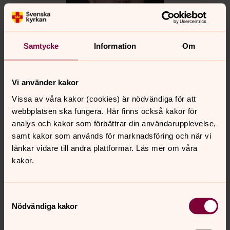
Samtycke
Information
Om
Vi använder kakor
Erik Ponner
Vissa av våra kakor (cookies) är nödvändiga för att
Församlingspedagog, Svenska kyrkan i Uddevalla
webbplatsen ska fungera. Här finns också kakor för
analys och kakor som förbättrar din användarupplevelse,
Direkt:
0522-64 21 55
Mobil:
076-1492183
samt kakor som används för marknadsföring och när vi
erik.ponner@svenskakyrkan.se
E-post:
länkar vidare till andra plattformar. Läs mer om våra
kakor.
Samtyckesval
Nödvändiga kakor
Senast ändrad 30 april 2026
Synpunkter eller frågor på sidans