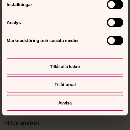
innehåll?
Inställningar
uddevalla.pastorat@svenskakyrkan.se
Dela
Analys
Marknadsföring och sociala medier
Tillbaka till toppen
Tillbaka till innehållet
Tillåt alla kakor
Kontakt
Tillåt urval
Kalender
Avvisa
Hitta snabbt