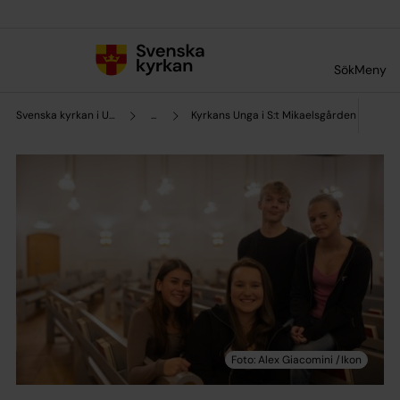
Till innehållet
Till undermeny
Sök
Meny
Svenska kyrkan i Uddevalla
...
Kyrkans Unga i S:t Mikaelsgården