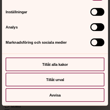
Inställningar
Hitta snabbt
Analys
Sociala kanaler
Marknadsföring och sociala medier
Tillåt alla kakor
Jourhavande präst
Tillåt urval
Akut samtals- och krisstöd. Prata eller chatta anonymt
med en präst på kvällar och nätter.
Avvisa
Chatt