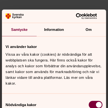
Senast ändrad 25 augusti 2025
Synpunkter eller frågor på sidans
innehåll?
Samtycke
Information
Om
nykopings.forsamling@svenskakyrkan.se
Dela
Vi använder kakor
Vissa av våra kakor (cookies) är nödvändiga för att
webbplatsen ska fungera. Här finns också kakor för
Tillbaka till toppen
Tillbaka till innehållet
analys och kakor som förbättrar din användarupplevelse,
samt kakor som används för marknadsföring och när vi
länkar vidare till andra plattformar. Läs mer om våra
kakor.
Kontakt
Samtyckesval
Nödvändiga kakor
Kalender