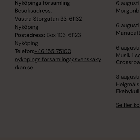
Nyköpings församling
6 augusti
Besöksadress:
Morgonbö
Västra Storgatan 33, 61132
6 augusti
Nyköping
Mariacaf
Postadress:
Box 103, 61123
Nyköping
6 augusti
Telefon:
+46 155 75100
Musik i 
nykopings.forsamling@svenskaky
Crossroa
rkan.se
8 augusti
Helgmåls
Ekebykul
Se fler 