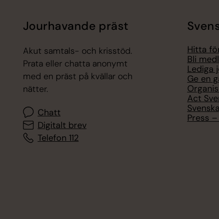
Jourhavande präst
Svens
Hitta f
Akut samtals- och krisstöd.
Bli med
Prata eller chatta anonymt
Lediga 
med en präst på kvällar och
Ge en g
Organis
nätter.
Act Sve
Svenska
Chatt
Press – 
Digitalt brev
Telefon 112