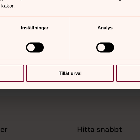
 kakor.
Inställningar
Analys
nnehåll?
Tillåt urval
er
Hitta snabbt