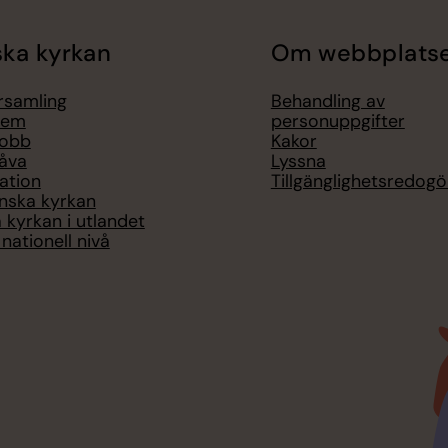
ka kyrkan
Om webbplats
örsamling
Behandling av
lem
personuppgifter
jobb
Kakor
åva
Lyssna
ation
Tillgänglighetsredogö
nska kyrkan
 kyrkan i utlandet
nationell nivå