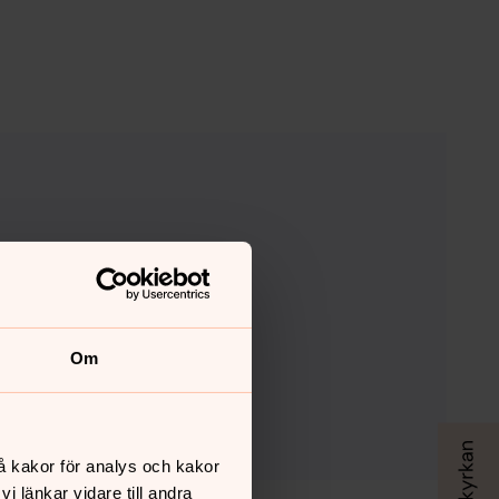
Om
å kakor för analys och kakor
 länkar vidare till andra