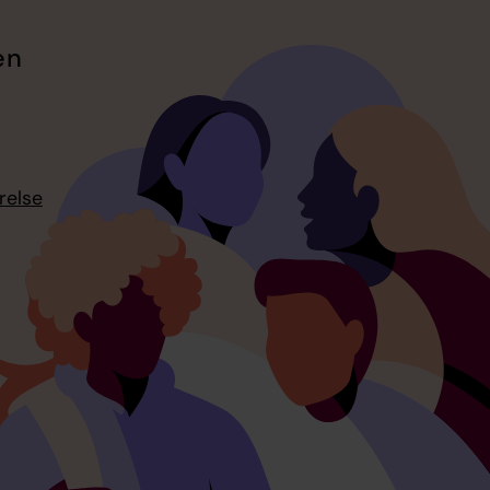
en
relse