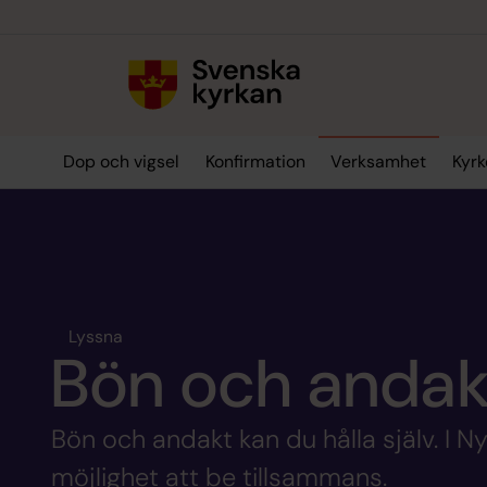
Till innehållet
Till undermeny
Dop och vigsel
Konfirmation
Verksamhet
Kyrk
Lyssna
Bön och andak
Bön och andakt kan du hålla själv. I N
möjlighet att be tillsammans.