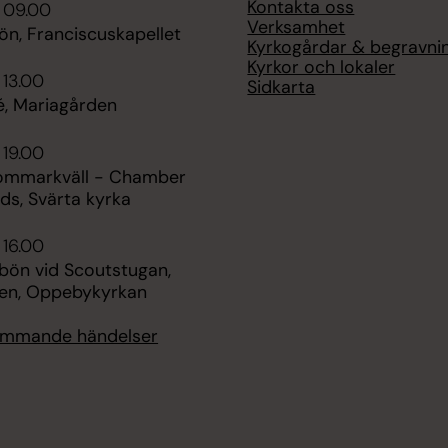
Kontakta oss
 09.00
Verksamhet
n, Franciscuskapellet
Kyrkogårdar & begravni
Kyrkor och lokaler
 13.00
Sidkarta
é, Mariagården
 19.00
sommarkväll - Chamber
ds, Svärta kyrka
 16.00
bön vid Scoutstugan,
len, Oppebykyrkan
kommande händelser