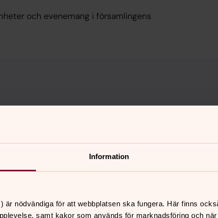
mheter och evenemang i församlingens
.
Information
) är nödvändiga för att webbplatsen ska fungera. Här finns ocks
pplevelse, samt kakor som används för marknadsföring och när vi