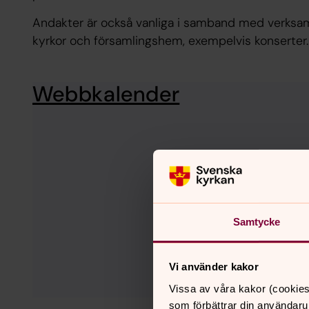
Andakter är också vanliga i samband med verksa
kyrkor och församlingshem, exempelvis konserter
Webbkalender
Samtycke
Vi använder kakor
Vissa av våra kakor (cookies
som förbättrar din användaru