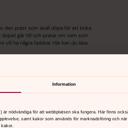
v den präst som skall döpa för att boka
 dopet går till och pratar om vem som
ni vill ha några faddrar. Här kan du läsa
Information
) är nödvändiga för att webbplatsen ska fungera. Här finns ocks
pplevelse, samt kakor som används för marknadsföring och när vi
 kakor.