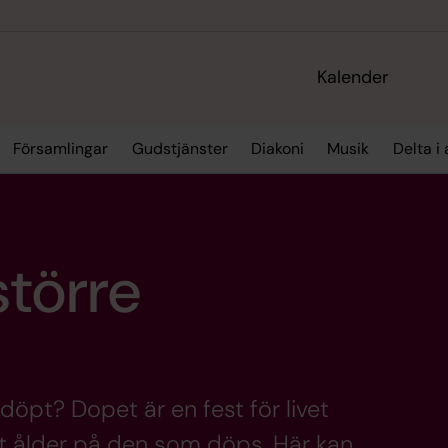
Kalender
Församlingar
Gudstjänster
Diakoni
Musik
Delta i 
större
i döpt? Dopet är en fest för livet
ett ålder på den som döps. Här kan