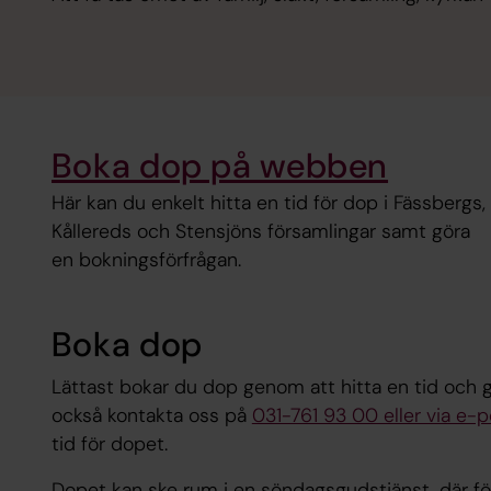
Boka dop på webben
Här kan du enkelt hitta en tid för dop i Fässbergs,
Kållereds och Stensjöns församlingar samt göra
en bokningsförfrågan.
Boka dop
Lättast bokar du dop genom att hitta en tid och 
också kontakta oss på
031-761 93 00 eller via e-p
tid för dopet.
Dopet kan ske rum i en söndagsgudstjänst, där f