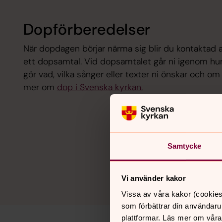
Dopförberedelser
När dopdagen börjar närma sig blir du kontaktad a
ett dopsamtal. Vid dopsamtalet går ni igenom hur
gör vad, vilka sånger eller texter ni önskar och om 
mer om
dop i Svenska kyrkan.
Samtycke
Vi använder kakor
Vissa av våra kakor (cookies
som förbättrar din användaru
plattformar. Läs mer om våra