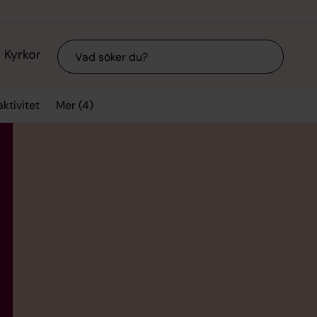
Sök
Kyrkor
Mer (4)
aktivitet