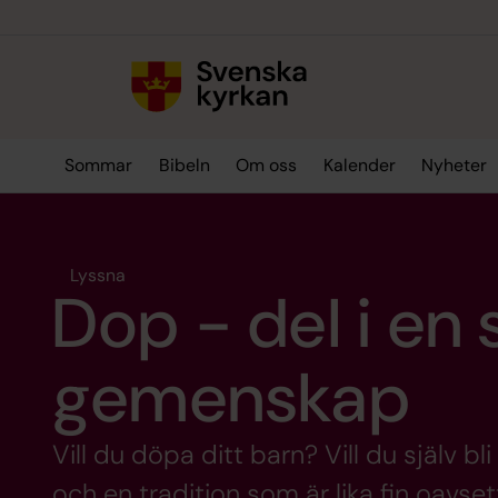
Till innehållet
Till undermeny
Sommar
Bibeln
Om oss
Kalender
Nyheter
Lyssna
Dop - del i en 
gemenskap
Vill du döpa ditt barn? Vill du själv bl
och en tradition som är lika fin oavs