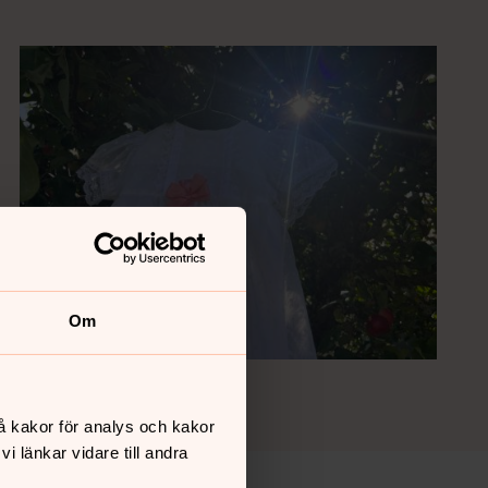
Om
Foto: Jacob Gawlitza
å kakor för analys och kakor
 länkar vidare till andra