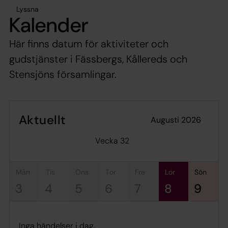
Lyssna
Kalender
Här finns datum för aktiviteter och
gudstjänster i Fässbergs, Kållereds och
Stensjöns församlingar.
Aktuellt
augusti 2026
Vecka 32
mån
tis
ons
tor
fre
lör
sön
3
4
5
6
7
8
9
Inga händelser i dag.