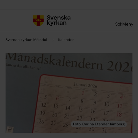
Till innehållet
Till undermeny
Sök
Meny
Svenska kyrkan Mölndal
Kalender