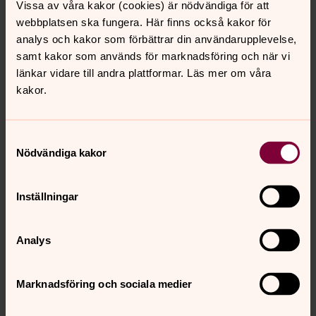
oss, befriat oss och aldrig lämnar oss – möts vi här i
Vissa av våra kakor (cookies) är nödvändiga för att
lovsång och bön, med en blick mot framtiden i det liv
webbplatsen ska fungera. Här finns också kakor för
som levs nu.
analys och kakor som förbättrar din användarupplevelse,
samt kakor som används för marknadsföring och när vi
länkar vidare till andra plattformar. Läs mer om våra
Kållereds församling
kakor.
Kållereds församling vill vara en växtplats där Guds
kärlek leder mötet med de bofasta och de nyanlända. I
Kållereds församling finns Kållereds kyrka,
Samtyckesval
Centrumkyrkan och Livereds kapell (vid Livereds
Nödvändiga kakor
kyrkogård).
Inställningar
Stensjöns församling
Stensjöns församling vill vara en gemenskap kring Jesus.
Analys
Församlingslivets nav är söndagens högmässa klockan
10. Här finns bönens värme och en vilja att diskutera
angelägna samhällsfrågor. Och ett rikt musikliv i Stensjö-
Marknadsföring och sociala medier
och Fågelbergskyrkan.