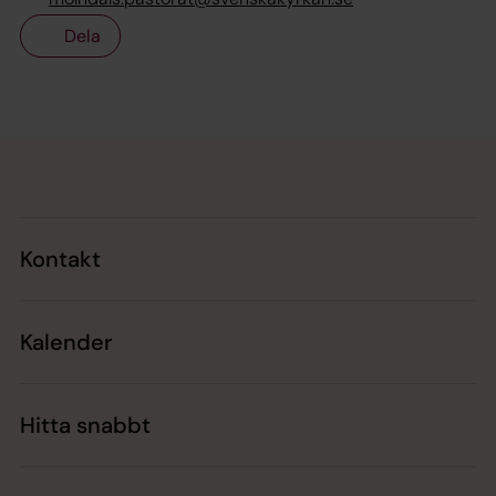
Dela
Tillbaka till toppen
Tillbaka till innehållet
Kontakt
Kalender
Hitta snabbt