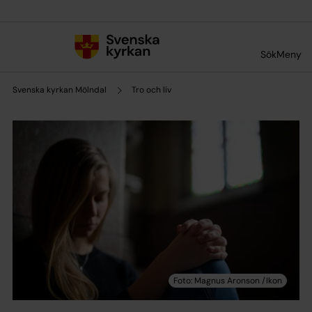
Till innehållet
Till undermeny
Sök
Meny
Svenska kyrkan Mölndal
Tro och liv